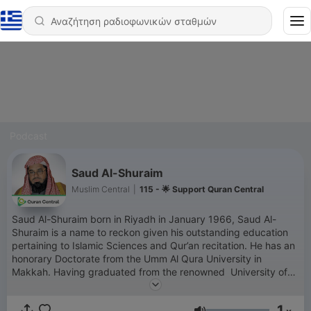
Podcast
Saud Al-Shuraim
Muslim Central
|
115 - 🌟 Support Quran Central
Saud Al-Shuraim born in Riyadh in January 1966, Saud Al-
Shuraim is a name to reckon given his outstanding education
pertaining to Islamic Sciences and Qur’an recitation. He has an
honorary Doctorate from the Umm Al Qura University in
Makkah. Having graduated from the renowned University of
AAl-Imam Mohamed Ibn Saud under able and distinguished
Shaykhs like Sheikh Abdulaziz Bin Baz, Abdallah Al Jabreen,
1