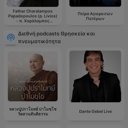
Father Charalampos
Πείρα Αγιορειτών
Papadopoulos (p. Livios)
Πατέρων
- π. Χαράλαμπος
Παπαδόπουλος (π.
Λίβυος)
Διεθνή podcasts Θρησκεία και
πνευματικότητα
หลวงปู่ปราโมทย์ ปาโมชฺโช
Dante Gebel Live
วัดสวนสันติธรรม