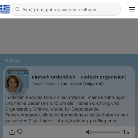
Podcast
einfach ordentlich - einfach organisiert
Tanja Priefling
|
100 - Feiern (Folge 100)
In diesem Podcast teile ich mein Wissen, meine Erfahrungen
und meine Gedanken rund um die Themen Ordnung und
Organisation. Erfahre, wie du für Gegenstände,
Papierunterlagen, digitale Informationen und Aufgaben einen
passenden Platz findest. https://ordnung-priefling.com
1
x
Ένταση