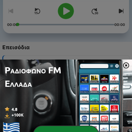
00:00
00:00
Επεισόδια
-
100
Feiern (Folge 100)
15 Ιούλ 2026
-
99
Anleitung (Folge 99)
01 Ιούλ 2026
-
98
Platz (Folge 98)
17 Ιούν 2026
-
97
Ordnungscoach (Folge 97)
03 Ιούν 2026