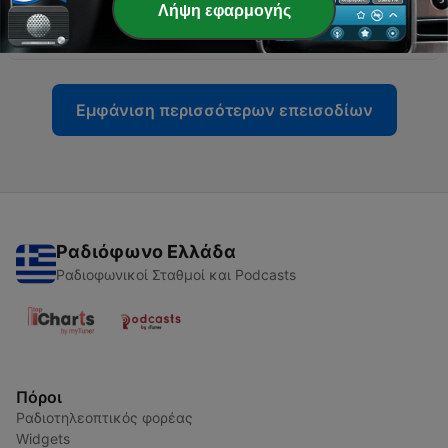
Λήψη εφαρμογής
-
96
Ordnung (Folge 96)
20 Μάιος 2026
Εμφάνιση περισσότερων επεισοδίων
Ραδιόφωνο Ελλάδα
Ραδιοφωνικοί Σταθμοί και Podcasts
Πόροι
Ραδιοτηλεοπτικός φορέας
Widgets