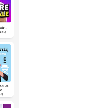
oir -
rale
ές με
ρο
κη