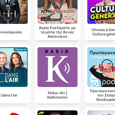
Άγρια Εγκλήματα, με
Choses à Sav
ονοκάψουλα
τα μάτια της Άννας
Culture géné
Καλλινίκου
Πρωταγωνιστ
Ράδιο «Κ» |
 dans l'air
τον Σταύ
Kathimerini
Θεοδωρά