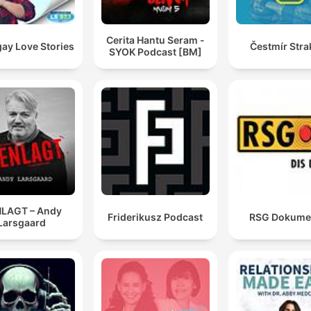
Cerita Hantu Seram -
ay Love Stories
Čestmír Stra
SYOK Podcast [BM]
LAGT – Andy
Friderikusz Podcast
RSG Dokume
Larsgaard