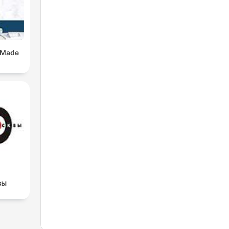
 Made
вы