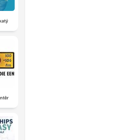
katý
ntêr