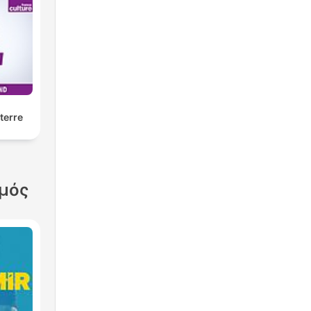
terre
σμός