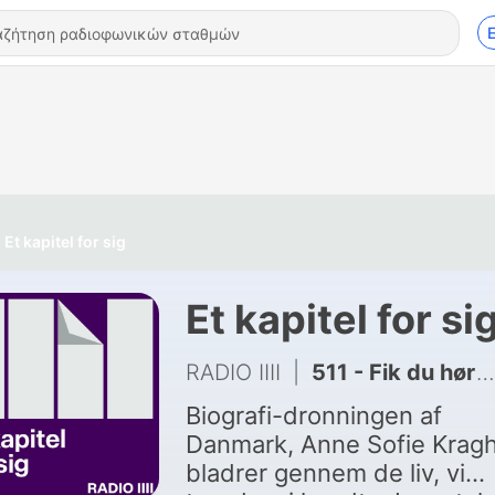
Et kapitel for sig
Et kapitel for si
RADIO IIII
|
511 - Fik du hørt: Trine Dyrholm
Biografi-dronningen af
Danmark, Anne Sofie Kragh
bladrer gennem de liv, vi