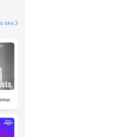
τε όλα
πόλης