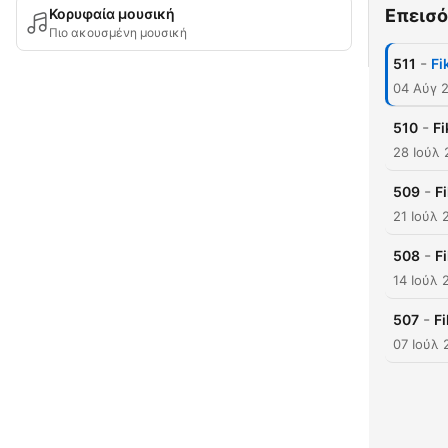
Κορυφαία μουσική
Επεισό
Πιο ακουσμένη μουσική
-
511
Fi
04 Αύγ 
-
510
Fi
28 Ιούλ
-
509
F
21 Ιούλ 
-
508
F
14 Ιούλ 
-
507
Fi
07 Ιούλ 