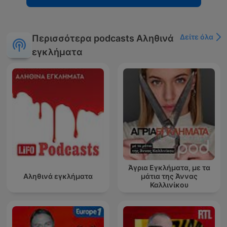
Δείτε όλα
Περισσότερα podcasts Αληθινά
εγκλήματα
Άγρια Εγκλήματα, με τα
Αληθινά εγκλήματα
μάτια της Άννας
Καλλινίκου