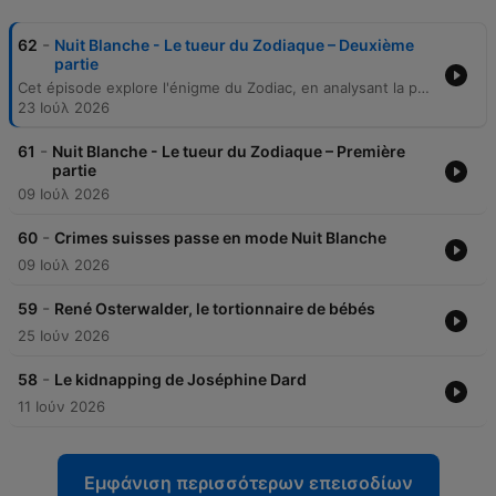
-
62
Nuit Blanche - Le tueur du Zodiaque – Deuxième
partie
Cet épisode explore l'énigme du Zodiac, en analysant la psychologie des tueurs en série à travers le récit de Kathleen Jones et l'escalade de la violence marquée par les revendications du tueur. L'enquête examine les pistes menant à Arthur Lee Allen ainsi que d'autres suspects comme William Joseph Grant et Rick Marshall. L'épisode remet également en question la thèse du tueur unique, explorant des théories alternatives liées au crime organisé ou à une invention médiatique. Enfin, il aborde les avancées récentes comme le décryptage du code Z340 et les réflexions sur l'héritage de cette affaire qui continue de fasciner par ses zones d'ombre.
23 Ιούλ 2026
-
61
Nuit Blanche - Le tueur du Zodiaque – Première
partie
09 Ιούλ 2026
-
60
Crimes suisses passe en mode Nuit Blanche
09 Ιούλ 2026
-
59
René Osterwalder, le tortionnaire de bébés
25 Ιούν 2026
-
58
Le kidnapping de Joséphine Dard
11 Ιούν 2026
Εμφάνιση περισσότερων επεισοδίων