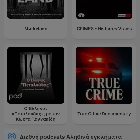
Mørkeland
CRIMES • Histoires Vraies
Ο Έλληνας
«Πεταλούδας», με τον
True Crime Documentary
Κώστα Γιαννακίδη
Διεθνή podcasts Αληθινά εγκλήματα