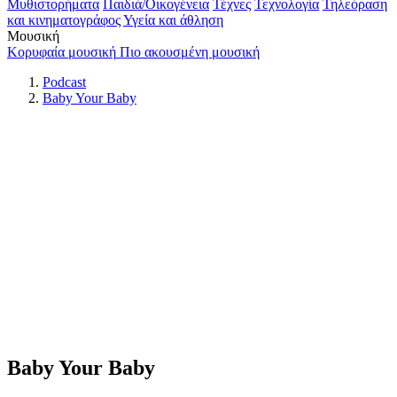
Μυθιστορήματα
Παιδιά/Οικογένεια
Τέχνες
Τεχνολογία
Τηλεόραση
και κινηματογράφος
Υγεία και άθληση
Μουσική
Κορυφαία μουσική
Πιο ακουσμένη μουσική
Podcast
Baby Your Baby
Baby Your Baby