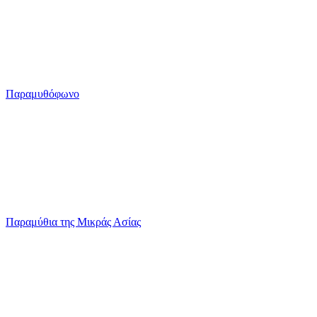
Παραμυθόφωνο
Παραμύθια της Μικράς Ασίας