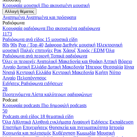
Κορυφαία μουσική
Πιο ακουσμένη μουσική
Αλλαγή θέματος
Αγαπημένα
Αγαπημένα και πρόσφατα
Ραδιόφωνα
Κορυφαία ραδιόφωνα
Πιο ακουσμένα ραδιόφωνα
1173
Ραδιόφωνα ανά είδος
15 μουσικά είδη
80s
90s
Pop / Top 40
Διάφορα
Διεθνής μουσική
Ηλεκτρονική
μουσική
Παλιές επιτυχίες
Ροκ
Χάουζ
Χορός / EDM
Όλα
Ραδιόφωνα ανά περιοχή
Τοπικά ραδιόφωνα
Όλες οι περιοχές
Ανατολική Μακεδονία και Θράκη
Αττική
Βόρειο
Αιγαίο
Δυτική Ελλάδα
Δυτική Μακεδονία
Ήπειρος
Θεσσαλία
Ιόνια
Νησιά
Κεντρική Ελλάδα
Κεντρική Μακεδονία
Κρήτη
Νότιο
Αιγαίο
Πελοπόννησος
Ειδήσεις
Ραδιόφωνα ειδήσεων
28
Προτεινόμενα
Λίστα καλύτερων ραδιοφώνων
Podcast
Κορυφαία podcasts
Πιο δημοφιλή podcasts
50
Podcasts ανά είδος
18 θεματικά είδη
Όλα
Αθλητικά
Αληθινά εγκλήματα
Αναψυχή
Ειδήσεις
Εκπαίδευση
Επιστήμη
Επιχειρήσεις
Θρησκεία και πνευματικότητα
Ιστορία
Κοινωνία και πολιτισμός
Κυβέρνηση
Κωμωδία
Μουσική