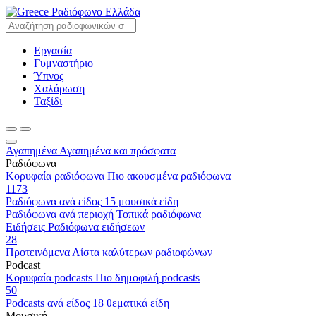
Ραδιόφωνο Ελλάδα
Εργασία
Γυμναστήριο
Ύπνος
Χαλάρωση
Ταξίδι
Αγαπημένα
Αγαπημένα και πρόσφατα
Ραδιόφωνα
Κορυφαία ραδιόφωνα
Πιο ακουσμένα ραδιόφωνα
1173
Ραδιόφωνα ανά είδος
15 μουσικά είδη
Ραδιόφωνα ανά περιοχή
Τοπικά ραδιόφωνα
Ειδήσεις
Ραδιόφωνα ειδήσεων
28
Προτεινόμενα
Λίστα καλύτερων ραδιοφώνων
Podcast
Κορυφαία podcasts
Πιο δημοφιλή podcasts
50
Podcasts ανά είδος
18 θεματικά είδη
Μουσική