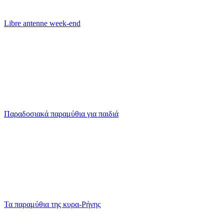
Libre antenne week-end
Παραδοσιακά παραμύθια για παιδιά
Τα παραμύθια της κυρα-Ρήνης