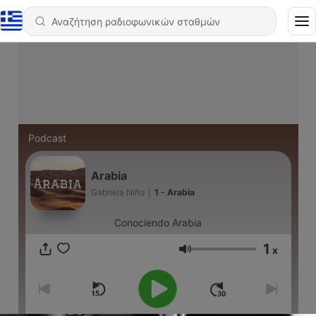
Podcast
Arabia
Gabriela Niño
|
1 - Arabia
Conociendo Arabia
1
x
Ένταση