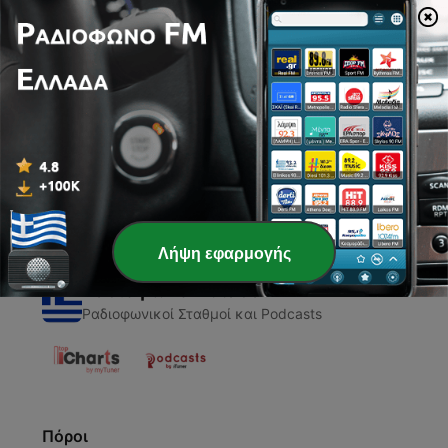
00:00
00:00
Επεισόδια
-
1
Arabia
29 Ιούλ 2021
Λήψη εφαρμογής
Ραδιόφωνο Ελλάδα
Ραδιοφωνικοί Σταθμοί και Podcasts
Πόροι