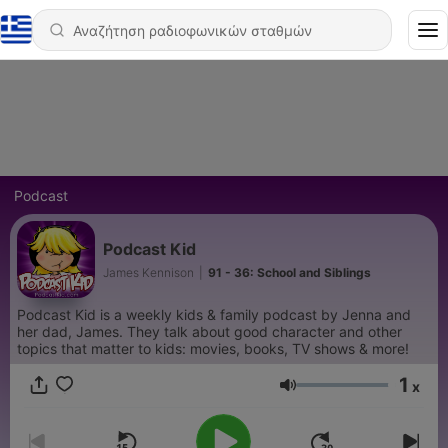
Podcast
Podcast Kid
James Kennison
|
91 - 36: School and Siblings
Podcast Kid is a weekly kids & family podcast by Jenna and
her dad, James. They talk about good character and other
topics that matter to kids: movies, books, TV shows & more!
1
x
Ένταση