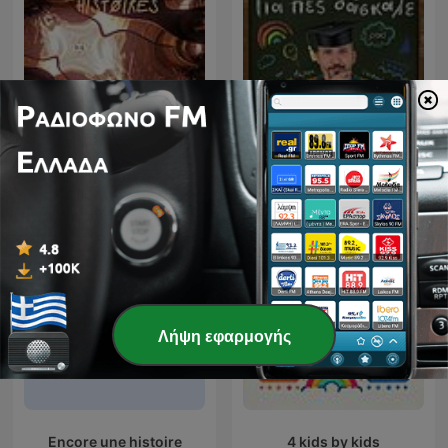
On veut des histoires
Για πες, δάσκαλε
Λήψη εφαρμογής
Encore une histoire
4 kids by kids