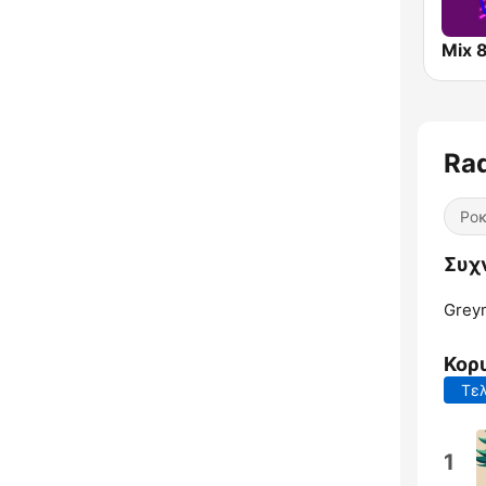
Mix 
Ra
Ρο
Συχ
Grey
Κορ
Τελ
1