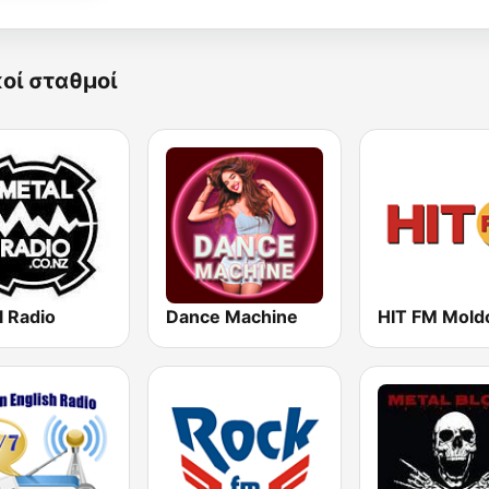
κοί σταθμοί
l Radio
Dance Machine
HIT FM Mold