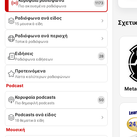
Κορυφαία ραδιόφωνα
1173
Πιο ακουσμένα ραδιόφωνα
Ραδιόφωνα ανά είδος
Σχετι
15 μουσικά είδη
Ραδιόφωνα ανά περιοχή
Τοπικά ραδιόφωνα
Ειδήσεις
28
Ραδιόφωνα ειδήσεων
Προτεινόμενα
Λίστα καλύτερων ραδιοφώνων
Podcast
Meta
Κορυφαία podcasts
50
Πιο δημοφιλή podcasts
Podcasts ανά είδος
18 θεματικά είδη
Μουσική