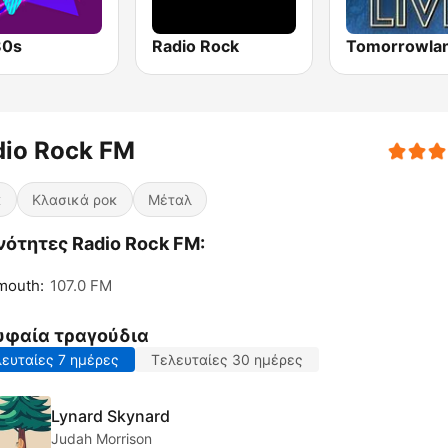
80s
Radio Rock
dio Rock FM
κ
Κλασικά ροκ
Μέταλ
νότητες Radio Rock FM:
mouth:
107.0 FM
υφαία τραγούδια
ευταίες 7 ημέρες
Τελευταίες 30 ημέρες
Lynard Skynard
Judah Morrison