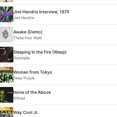
Jimi Hendrix Interview, 1970
Jimi Hendrix
Awake (Demo)
These Four Walls
Sleeping In the Fire (Wasp)
Doomsilla
Woman from Tokyo
Deep Purple
None of the Above
Shihad
Way Cool Jr.