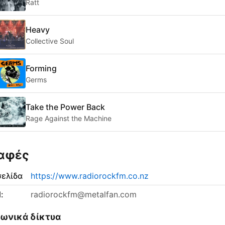
Ratt
Heavy
Collective Soul
Forming
Germs
Take the Power Back
Rage Against the Machine
αφές
σελίδα
https://www.radiorockfm.co.nz
:
radiorockfm@metalfan.com
νωνικά δίκτυα