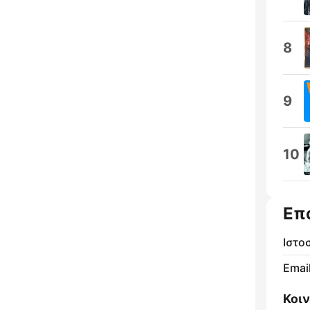
8
9
10
Επ
Ιστο
Email
Κοι