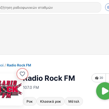
οί
Radio Rock FM
Radio Rock FM
20
107.0 FM
Ροκ
Κλασικά ροκ
Μέταλ