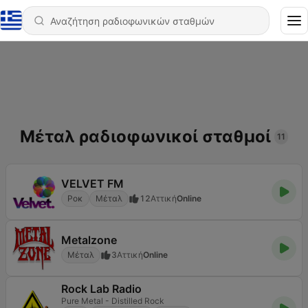
Μέταλ ραδιοφωνικοί σταθμοί
11
VELVET FM
Ροκ
Μέταλ
12
Αττική
Online
Metalzone
Μέταλ
3
Αττική
Online
Rock Lab Radio
Pure Metal - Distilled Rock