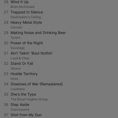
26
Wind It Up
Brian McDonald
27
Trapped In Silence
Destination's Calling
28
Heavy Metal Style
Cannon
29
Making Noise and Drinking Beer
Tyrant
30
Power of the Night
Savatage
31
Ain't Talkin' 'Bout Nothin'
Loud & Clear
32
Stand Or Fall
Voyeur
33
Hostile Territory
Hirax
34
Shadows of War (Remastered)
Loudness
35
She's the Type
The Bryan Hughes Group
36
Step Aside
Clairvoyants
37
Shot from My Gun