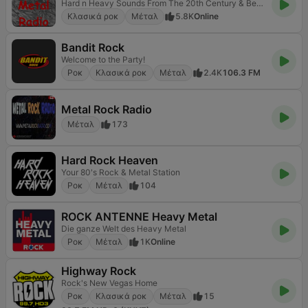
Hard n Heavy Sounds From The 20th Century & Beyond
Κλασικά ροκ
Μέταλ
5.8K
Online
Bandit Rock
Welcome to the Party!
Ροκ
Κλασικά ροκ
Μέταλ
2.4K
106.3 FM
Metal Rock Radio
Μέταλ
173
Hard Rock Heaven
Your 80's Rock & Metal Station
Ροκ
Μέταλ
104
ROCK ANTENNE Heavy Metal
Die ganze Welt des Heavy Metal
Ροκ
Μέταλ
1K
Online
Highway Rock
Rock's New Vegas Home
Ροκ
Κλασικά ροκ
Μέταλ
15