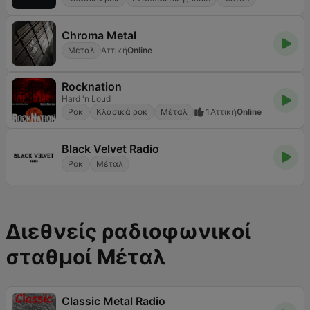
Chroma Metal
Μέταλ
Αττική
Online
Rocknation
Hard 'n Loud
Ροκ
Κλασικά ροκ
Μέταλ
1
Αττική
Online
Black Velvet Radio
Ροκ
Μέταλ
Διεθνείς ραδιοφωνικοί
σταθμοί Μέταλ
Classic Metal Radio