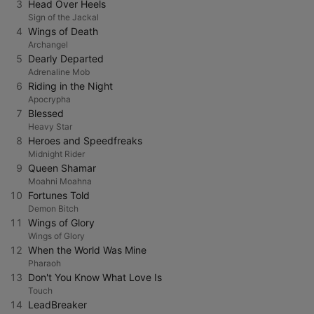
3
Head Over Heels
Sign of the Jackal
4
Wings of Death
Archangel
5
Dearly Departed
Adrenaline Mob
6
Riding in the Night
Apocrypha
7
Blessed
Heavy Star
8
Heroes and Speedfreaks
Midnight Rider
9
Queen Shamar
Moahni Moahna
10
Fortunes Told
Demon Bitch
11
Wings of Glory
Wings of Glory
12
When the World Was Mine
Pharaoh
13
Don't You Know What Love Is
Touch
14
LeadBreaker