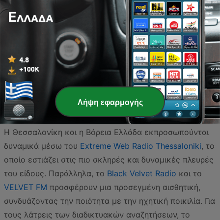
τεκταινόμενα της παγκόσμιας και εγχώριας σκηνής. Αν
αναζητάτε μια πιο ιδιαίτερη μουσική προσέγγιση με
έμφαση στην ατμόσφαιρα, το
ENIGMA
και το
Flight of
pegasus
προσφέρουν μοναδικές μουσικές διαδρομές
που θα ικανοποιήσουν και τους πιο απαιτητικούς
ακροατές. Για όσους επιθυμούν έναν συνδυασμό rock
και metal στοιχείων, το
Rock Lab Radio
και το
Rocknation
παρέχουν το ιδανικό soundtrack για κάθε
Λήψη εφαρμογής
στιγμή της ημέρας.
Η Θεσσαλονίκη και η Βόρεια Ελλάδα εκπροσωπούνται
δυναμικά μέσω του
Extreme Web Radio Thessaloniki
, το
οποίο εστιάζει στις πιο σκληρές και δυναμικές πλευρές
του είδους. Παράλληλα, το
Black Velvet Radio
και το
VELVET FM
προσφέρουν μια προσεγμένη αισθητική,
συνδυάζοντας την ποιότητα με την ηχητική ποικιλία. Για
τους λάτρεις των διαδικτυακών αναζητήσεων, το