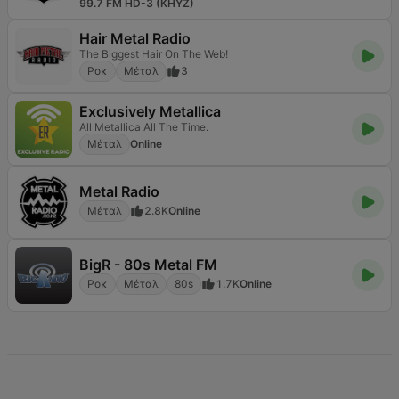
99.7 FM HD-3 (KHYZ)
Hair Metal Radio
The Biggest Hair On The Web!
Ροκ
Μέταλ
3
Exclusively Metallica
All Metallica All The Time.
Μέταλ
Online
Metal Radio
Μέταλ
2.8K
Online
BigR - 80s Metal FM
Ροκ
Μέταλ
80s
1.7K
Online