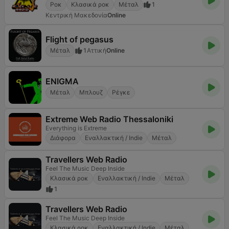
Ροκ
Κλασικά ροκ
Μέταλ
1
Κεντρική Μακεδονία
Online
Flight of pegasus
Μέταλ
1
Αττική
Online
ENIGMA
Μέταλ
Μπλουζ
Ρέγκε
Extreme Web Radio Thessaloniki
Everything is Extreme
Διάφορα
Εναλλακτική / Indie
Μέταλ
Travellers Web Radio
Feel The Music Deep Inside
Κλασικά ροκ
Εναλλακτική / Indie
Μέταλ
1
Travellers Web Radio
Feel The Music Deep Inside
Κλασικά ροκ
Εναλλακτική / Indie
Μέταλ