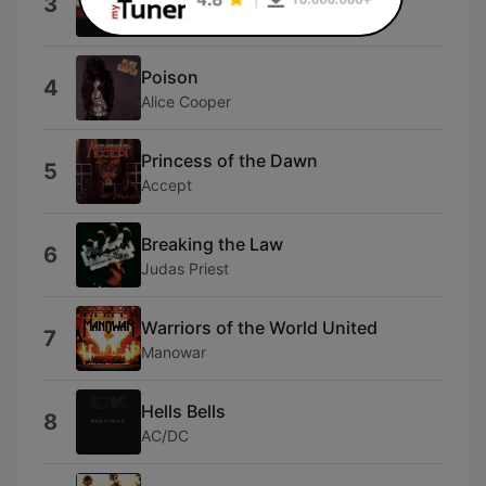
3
Midnight Oil
Poison
4
Alice Cooper
Princess of the Dawn
5
Accept
Breaking the Law
6
Judas Priest
Warriors of the World United
7
Manowar
Hells Bells
8
AC/DC