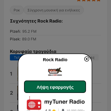
Ροκ
Σύγχρονη μουσική για ενήλικες
Συχνότητες Rock Radio:
Plzeň:
95.2 FM
Písek:
89.0 FM
Κορυφαία τραγούδια
Τελευταίες 7 ημέρες
Τελευταίες 30 ημέρες
Rock Radio
Floaty
1
Foo Fighters
Λήψη εφαρμογής
Cult of the Ignorance
2
Rawfoil
Beds Are Burning