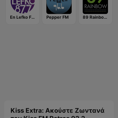
En Lefko FM (εν λευκω)
Pepper FM
89 Rainbow FM
Kiss Extra: Ακούστε Ζωντανά