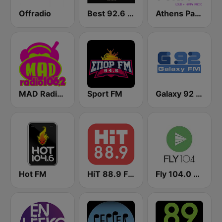
Offradio
Best 92.6 FM
Athens Party - Αθήναι
MAD Radio 106.2 FM
Sport FM
Galaxy 92 FM
Hot FM
HiT 88.9 FM
Fly 104.0 FM