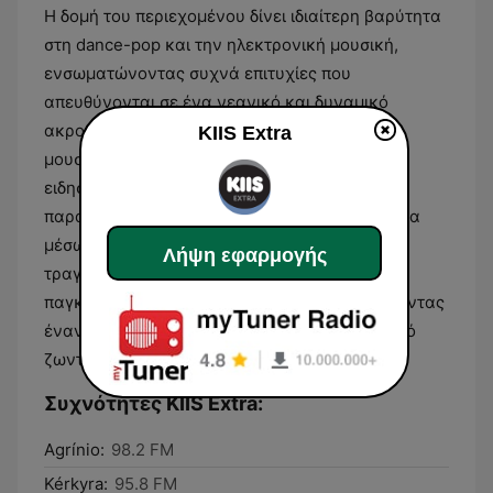
Η δομή του περιεχομένου δίνει ιδιαίτερη βαρύτητα
στη dance-pop και την ηλεκτρονική μουσική,
ενσωματώνοντας συχνά επιτυχίες που
απευθύνονται σε ένα νεανικό και δυναμικό
ακροατήριο. Ο σταθμός διατηρεί έναν αμιγώς
KIIS Extra
μουσικό χαρακτήρα, αποφεύγοντας την
ειδησεογραφία ή τον πολιτικό σχολιασμό,
παραμένοντας προσηλωμένος στην ψυχαγωγία
μέσω των ξένων επιτυχιών. Η επιλογή των
Λήψη εφαρμογής
τραγουδιών αντικατοπτρίζει τις τάσεις της
παγκόσμιας μουσικής βιομηχανίας, προσφέροντας
έναν ομοιόμορφο ήχο που χαρακτηρίζεται από
ζωντάνια και σύγχρονη αισθητική.
Συχνότητες KIIS Extra:
Agrínio:
98.2 FM
Kérkyra:
95.8 FM