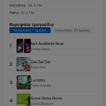
Kórinthos:
93.8 FM
Pátra:
92.2 FM
Κορυφαία τραγούδια
Τελευταίες 7 ημέρες
Τελευταίες 30 ημέρες
Not Available Now
1
Smiley Baby
Dai Dai Dai
2
Robertino
Lucidity
3
Tame Impala
Gone Gone Gone
4
David Blasucci