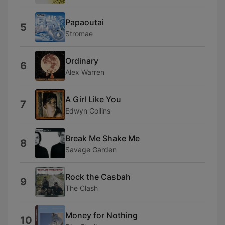
Papaoutai
5
Stromae
Ordinary
6
Alex Warren
A Girl Like You
7
Edwyn Collins
Break Me Shake Me
8
Savage Garden
Rock the Casbah
9
The Clash
Money for Nothing
10