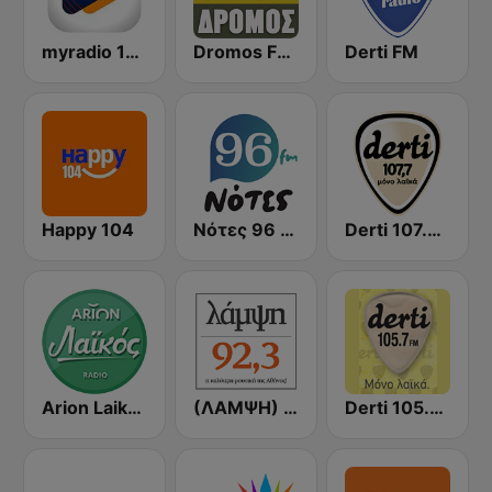
myradio 104.6 FM
Dromos FM - ΔΡΟΜΟΣ 89.8
Derti FM
Happy 104
Νότες 96 FM - απλά ελληνικά!
Derti 107.7 FM
Arion Laikos
(ΛΑΜΨΗ) Lampsi 92.3 FM
Derti 105.7 FM