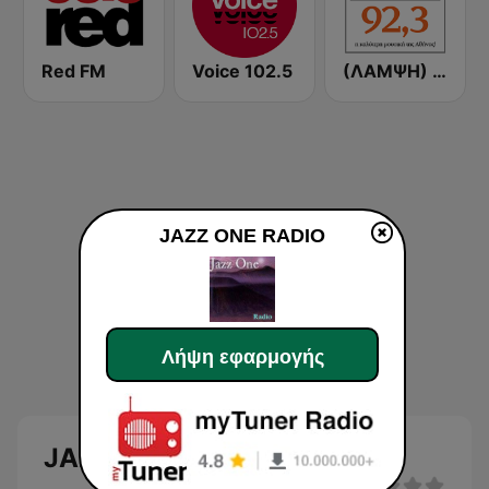
Red FM
Voice 102.5
(ΛΑΜΨΗ) Lampsi 92.3 FM
JAZZ ONE RADIO
Λήψη εφαρμογής
JAZZ ONE RADIO