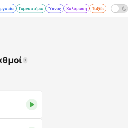
Εργασία
Γυμναστήριο
Ύπνος
Χαλάρωση
Ταξίδι
αθμοί
7