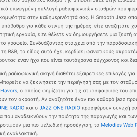
ψτε τον μαγευτικό κόσμο της Smooth Jazz στην Ελλάδα 
ικά επιλεγμένη συλλογή ραδιοφωνικών σταθμών που φέρ
 κομψότητα στην καθημερινότητά σας. Η Smooth Jazz αποτ
 υπόβαθρο για κάθε στιγμή της ημέρας, είτε αναζητάτε 
ιτητική εργασία, είτε θέλετε να δημιουργήσετε μια ζεστή
 στο γραφείο. Συνδυάζοντας στοιχεία από την παραδοσιακή 
ι τη R&B, το είδος αυτό έχει κερδίσει φανατικούς ακροατ
οντας έναν ήχο που είναι ταυτόχρονα σύγχρονος και δια
ική ραδιοφωνική σκηνή διαθέτει εξαιρετικές επιλογές για
 Μπορείτε να ξεκινήσετε την περιήγησή σας με τον σταθμ
Flavors
, ο οποίος φημίζεται για τις ατμοσφαιρικές του επ
ουν τον ακροατή. Αν αναζητάτε έναν πιο καθαρό jazz προ
UNE RADIO
και ο
JAZZ ONE RADIO
προσφέρουν συνεχή ρο
α που αναδεικνύουν την ποιότητα της παραγωγής και των
ροτιμούν μια πιο μελωδική προσέγγιση, το
Melodies Web 
ική εναλλακτική.