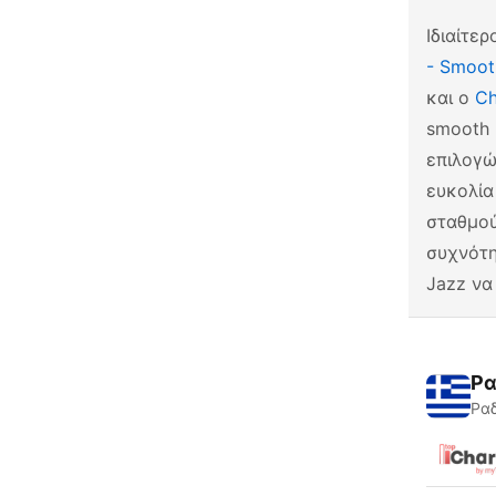
Ιδιαίτε
- Smoot
και ο
Ch
smooth 
επιλογώ
ευκολία
σταθμού
συχνότη
Jazz να
Ρα
Ραδ