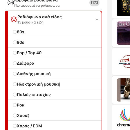
1173
Πιο ακουσμένα ραδιόφωνα
Ραδιόφωνα ανά είδος
15 μουσικά είδη
80s
90s
Pop / Top 40
Διάφορα
Διεθνής μουσική
Ηλεκτρονική μουσική
Παλιές επιτυχίες
Ροκ
Χάουζ
Χορός / EDM