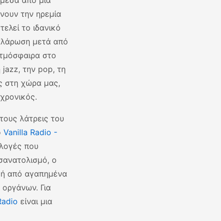
μέσα από μια
νουν την ηρεμία
ελεί το ιδανικό
χαλάρωση μετά από
 ατμόσφαιρα στο
jazz, την pop, τη
ές στη χώρα μας,
χρονικός.
 τους λάτρεις του
ό
Vanilla Radio -
ιλογές που
σανατολισμό, ο
ή από αγαπημένα
 οργάνων. Για
Radio
είναι μια