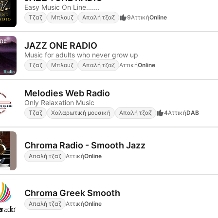
Easy Music On Line.......
Τζαζ
Μπλουζ
Απαλή τζαζ
9
Αττική
Online
JAZZ ONE RADIO
Music for adults who never grow up
Τζαζ
Μπλουζ
Απαλή τζαζ
Αττική
Online
Melodies Web Radio
Only Relaxation Music
Τζαζ
Χαλαρωτική μουσική
Απαλή τζαζ
4
Αττική
DAB
Chroma Radio - Smooth Jazz
Απαλή τζαζ
Αττική
Online
Chroma Greek Smooth
Απαλή τζαζ
Αττική
Online