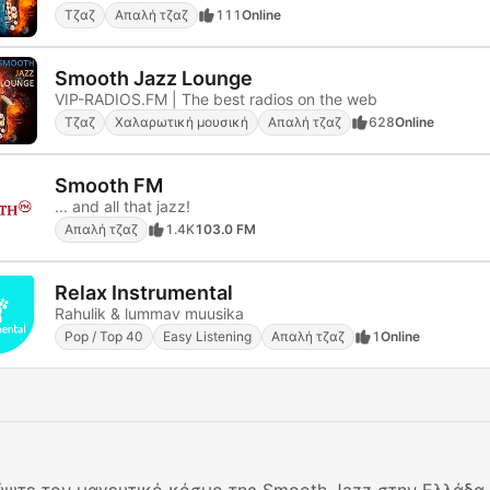
Τζαζ
Απαλή τζαζ
111
Online
Smooth Jazz Lounge
VIP-RADIOS.FM | The best radios on the web
Τζαζ
Χαλαρωτική μουσική
Απαλή τζαζ
628
Online
Smooth FM
... and all that jazz!
Απαλή τζαζ
1.4K
103.0 FM
Relax Instrumental
Rahulik & lummav muusika
Pop / Top 40
Easy Listening
Απαλή τζαζ
1
Online