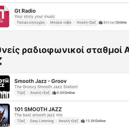
Gt Radio
Your story your music
Παλιές επιτυχίες
Μπόσα νόβα
Απαλή τζαζ
3
Αττική
Online
θνείς ραδιοφωνικοί σταθμοί 
ζ
Smooth Jazz - Groov
The Groovy Smooth Jazz Station!
Τζαζ
Απαλή τζαζ
6.8K
Online
101 SMOOTH JAZZ
The best smooth jazz mix
Τζαζ
Easy Listening
Απαλή τζαζ
15.8K
Online