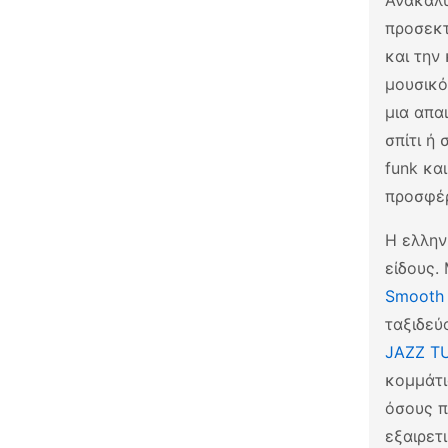
Ανακαλύ
προσεκτ
και την
μουσικό
μια απα
σπίτι ή
funk κα
προσφέρ
Η ελλην
είδους.
Smooth 
ταξιδεύ
JAZZ T
κομμάτι
όσους π
εξαιρετ