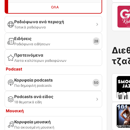
ΌΛΑ
Ραδιόφωνα ανά περιοχή
Τοπικά ραδιόφωνα
Ειδήσεις
28
Ραδιόφωνα ειδήσεων
Διε
Προτεινόμενα
τζα
Λίστα καλύτερων ραδιοφώνων
Podcast
Κορυφαία podcasts
50
Πιο δημοφιλή podcasts
Podcasts ανά είδος
18 θεματικά είδη
Μουσική
Κορυφαία μουσική
Πιο ακουσμένη μουσική