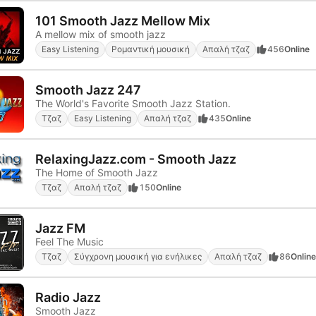
101 Smooth Jazz Mellow Mix
A mellow mix of smooth jazz
Easy Listening
Ρομαντική μουσική
Απαλή τζαζ
456
Online
Smooth Jazz 247
The World's Favorite Smooth Jazz Station.
Τζαζ
Easy Listening
Απαλή τζαζ
435
Online
RelaxingJazz.com - Smooth Jazz
The Home of Smooth Jazz
Τζαζ
Απαλή τζαζ
150
Online
Jazz FM
Feel The Music
Τζαζ
Σύγχρονη μουσική για ενήλικες
Απαλή τζαζ
86
Online
Radio Jazz
Smooth Jazz