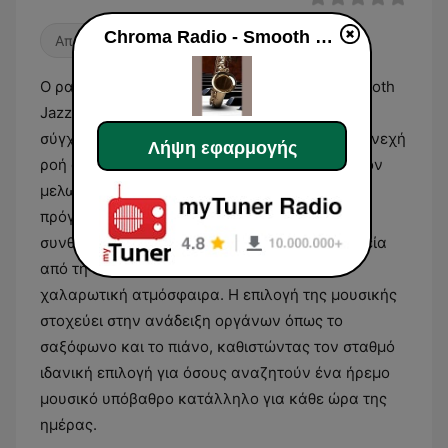
Chroma Radio - Smooth Jazz
Απαλή τζαζ
Ο ραδιοφωνικός σταθμός Chroma Radio - Smooth
Jazz εστιάζει αποκλειστικά στην εκπομπή της
σύγχρονης τζαζ μουσικής, παρέχοντας μια συνεχή
Λήψη εφαρμογής
ροή ακουσμάτων που χαρακτηρίζονται από τον
μελωδικό και εκλεπτυσμένο τους ήχο. Το
πρόγραμμα περιλαμβάνει κυρίως οργανικές
συνθέσεις που συνδυάζουν την τζαζ με στοιχεία
από τη soul και τη funk, δημιουργώντας μια
χαλαρωτική ατμόσφαιρα. Η επιλογή της μουσικής
στοχεύει στην ανάδειξη οργάνων όπως το
σαξόφωνο και το πιάνο, καθιστώντας τον σταθμό
ιδανική επιλογή για όσους αναζητούν ένα ήρεμο
μουσικό υπόβαθρο κατάλληλο για κάθε ώρα της
ημέρας.