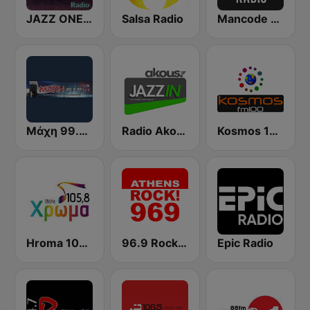
JAZZ ONE RADIO
Salsa Radio
Mancode Radio
Μάχη 99.8 FM Maxh
Radio Akous Jazz in
Kosmos 100.0 FM
Hroma 105.8 FM Χρώμα
96.9 Rock FM
Epic Radio