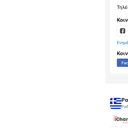
Τηλ
Κοι
Ενημ
Κοι
Fa
Ρα
Ραδ