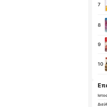
7
8
9
10
Επ
Ιστο
Διεύ