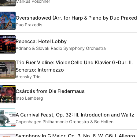
Markus Poschner
Overshadowed (Arr. for Harp & Piano by Duo Praxed
Duo Praxedis
Rebecca: Hotel Lobby
Adriano & Slovak Radio Symphony Orchestra
Trio Fuer Violine: ViolonCello Und Klavier G-Dur: II.
Scherzo: Intermezzo
Arensky Trio
Csárdás from Die Fledermaus
Inso Lemberg
A Carnival Feast, Op. 32: III. Introduction and Waltz
Copenhagen Philharmonic Orchestra & Bo Holten
Symphony In G Major, Op. 3, No. 6, W. C6: I. Allegro