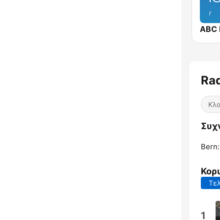
ABC 
Rad
Κλα
Συχν
Bern:
Κορ
Τελ
1