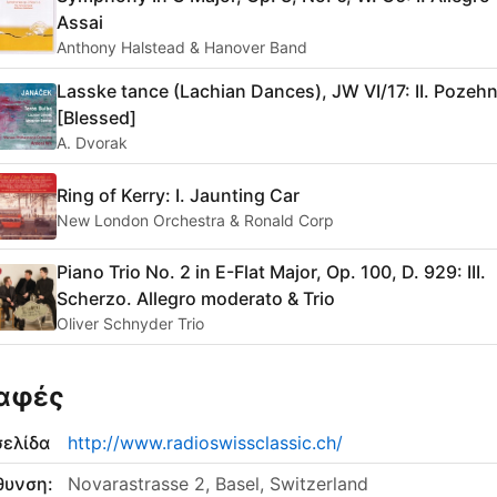
Assai
Anthony Halstead & Hanover Band
Lasske tance (Lachian Dances), JW VI/17: II. Pozeh
[Blessed]
A. Dvorak
Ring of Kerry: I. Jaunting Car
New London Orchestra & Ronald Corp
Piano Trio No. 2 in E-Flat Major, Op. 100, D. 929: III.
Scherzo. Allegro moderato & Trio
Oliver Schnyder Trio
αφές
σελίδα
http://www.radioswissclassic.ch/
θυνση:
Novarastrasse 2, Basel, Switzerland