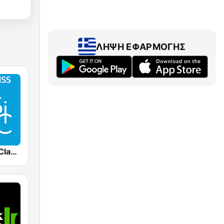
ΛΉΨΗ ΕΦΑΡΜΟΓΉΣ
Radio Swiss Classic EN