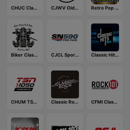
CHUC Classic Rock 107.9 FM
CJWV Oldies 96.7 FM
Retro Pop Hits 80s 90s
Biker Classic Rock Radio
CJCL Sportsnet 590 The Fan
Classic Hits 109 - 70s 80s 90s
CHUM TSN 1050 AM
Classic Rock 109
CFMI Classic Rock 101