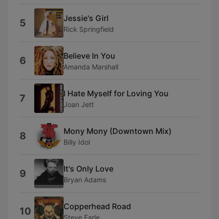
Jessie's Girl
5
Rick Springfield
Believe In You
6
Amanda Marshall
I Hate Myself for Loving You
7
Joan Jett
Mony Mony (Downtown Mix)
8
Billy Idol
It's Only Love
9
Bryan Adams
Copperhead Road
10
Steve Earle