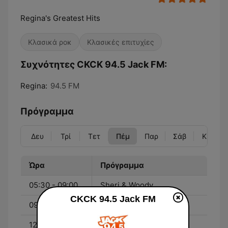
Regina's Greatest Hits
Κλασικά ροκ
Κλασικές επιτυχίες
Συχνότητες CKCK 94.5 Jack FM:
Regina:
94.5 FM
Πρόγραμμα
Δευ
Τρί
Τετ
Πέμ
Παρ
Σάβ
Κυρ
Ώρα
Πρόγραμμα
05:30 - 09:00
Sheri & Woody
CKCK 94.5 Jack FM
09:00 - 12:00
Colleen
12:00 - 15:00
Shack