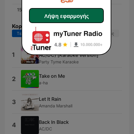
15:00 - 18:00
Derek
Λήψη εφαρμογής
Κορυφαία τραγούδια
Τελευταίες 7 ημέρες
Τελευταίες 30 ημέρες
Back In Black (Made Popular By
1
AC/DC) [Karaoke Version]
Party Tyme Karaoke
Take on Me
2
a-ha
Let It Rain
3
Amanda Marshall
Back In Black
4
AC/DC