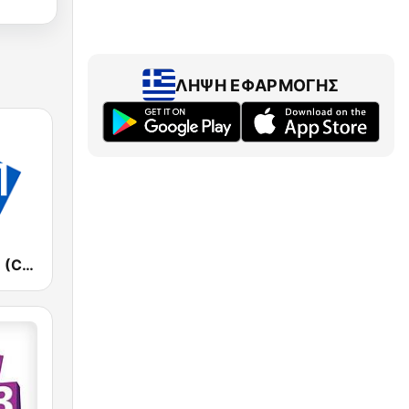
ΛΉΨΗ ΕΦΑΡΜΟΓΉΣ
CHFI 98.1 FM (CA Only)