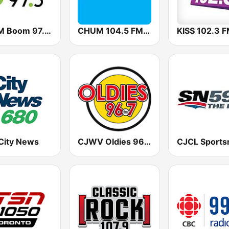
CHBM Boom 97.3 FM
CHUM 104.5 FM (CA Only)
KISS 102.3 
City News
CJWV Oldies 96.7 FM