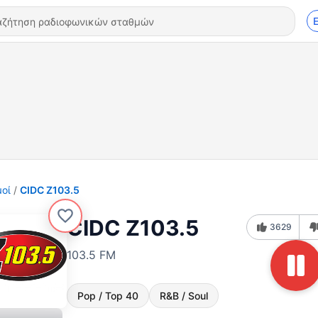
οί
CIDC Z103.5
CIDC Z103.5
3629
103.5 FM
Pop / Top 40
R&B / Soul