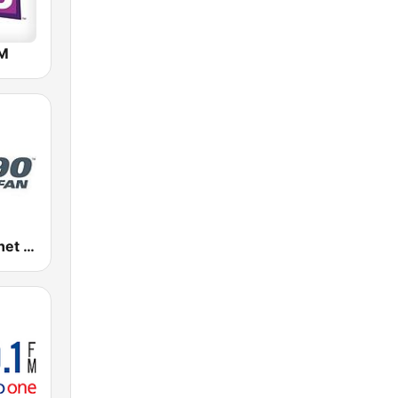
FM
CJCL Sportsnet 590 The Fan