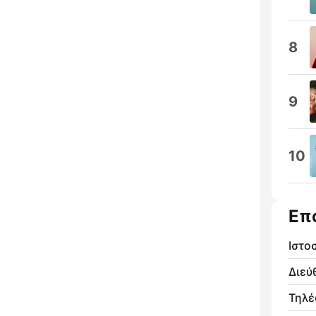
8
9
10
Επ
Ιστο
Διεύ
Τηλ