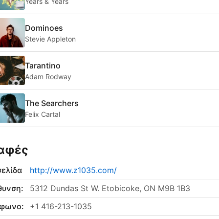
Years & Years
Dominoes
Stevie Appleton
Tarantino
Adam Rodway
The Searchers
Felix Cartal
αφές
σελίδα
http://www.z1035.com/
θυνση:
5312 Dundas St W. Etobicoke, ON M9B 1B3
έφωνο:
+1 416-213-1035