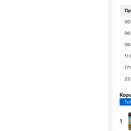
Ώρ
00:
06:
09:
11:
17:
22:
Κορ
Τελ
1