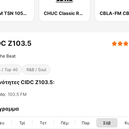
CHUM TSN 1050 AM
CHUC Classic Rock 107.9 FM
DC Z103.5
the Beat
 / Top 40
R&B / Soul
νότητες CIDC Z103.5:
to:
103.5 FM
γραμμα
ευ
Τρί
Τετ
Πέμ
Παρ
Σάβ
Κ