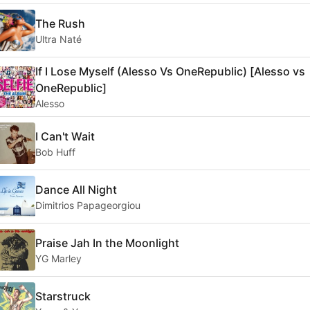
The Rush
Ultra Naté
If I Lose Myself (Alesso Vs OneRepublic) [Alesso vs
OneRepublic]
Alesso
I Can't Wait
Bob Huff
Dance All Night
Dimitrios Papageorgiou
Praise Jah In the Moonlight
YG Marley
Starstruck