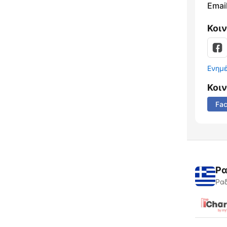
Email
Κοι
Ενημ
Κοι
Fa
Ρα
Ραδ