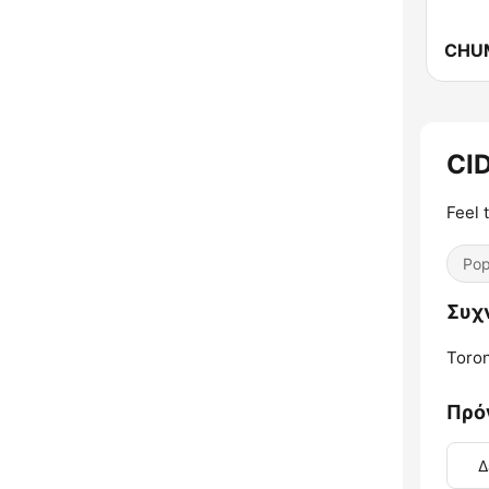
CI
Feel 
Pop
Συχ
Toron
Πρό
Δ