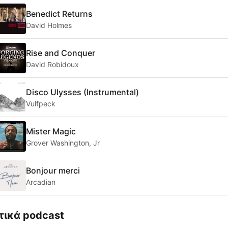
Benedict Returns
David Holmes
Rise and Conquer
David Robidoux
Disco Ulysses (Instrumental)
Vulfpeck
Mister Magic
Grover Washington, Jr
Bonjour merci
Arcadian
τικά podcast