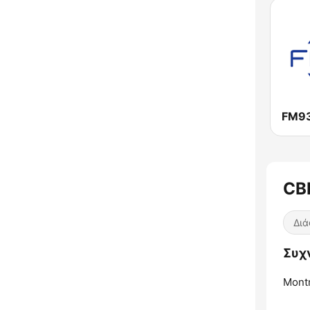
FM9
CB
Δι
Συχ
Montr