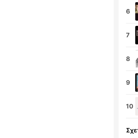
6
7
8
9
10
Σχε