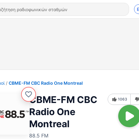
οί
CBME-FM CBC Radio One Montreal
CBME-FM CBC
1063
Radio One
Montreal
88.5 FM