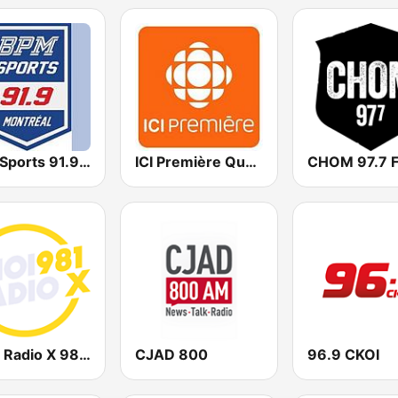
BPM Sports 91.9 FM
ICI Première Québec
CHOM 97.7 
CHOI Radio X 98.1 FM
CJAD 800
96.9 CKOI