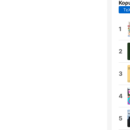
Κορ
Τελ
1
2
3
4
5