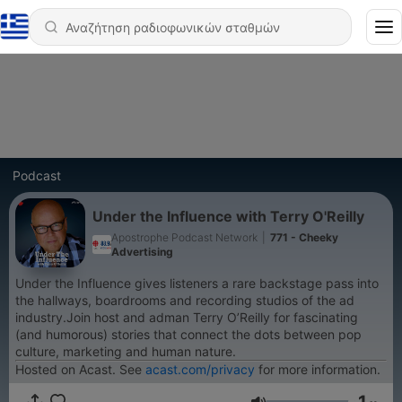
Podcast
Under the Influence with Terry O'Reilly
Apostrophe Podcast Network
|
771 - Cheeky
Advertising
Under the Influence gives listeners a rare backstage pass into
the hallways, boardrooms and recording studios of the ad
industry.Join host and adman Terry O’Reilly for fascinating
(and humorous) stories that connect the dots between pop
culture, marketing and human nature.
Hosted on Acast. See
acast.com/privacy
for more information.
1