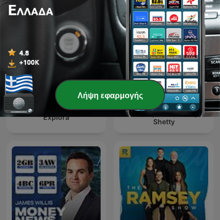
Λήψη εφαρμογής
On Purpose with Jay
Explora
Shetty