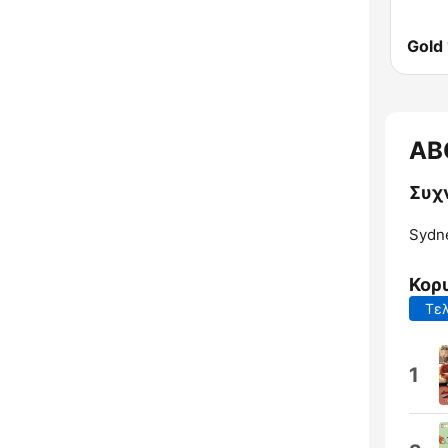
Gold
AB
Συχ
Sydn
Κορ
Τελ
1