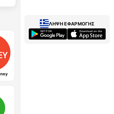
ΛΉΨΗ ΕΦΑΡΜΟΓΉΣ
dney