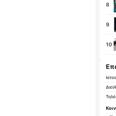
8
9
10
Επ
Ιστο
Διεύ
Τηλ
Κοι