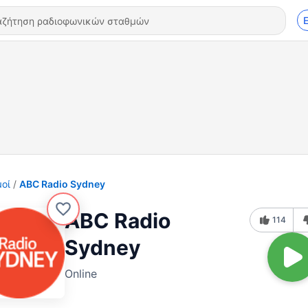
οί
ABC Radio Sydney
ABC Radio
114
Sydney
Online