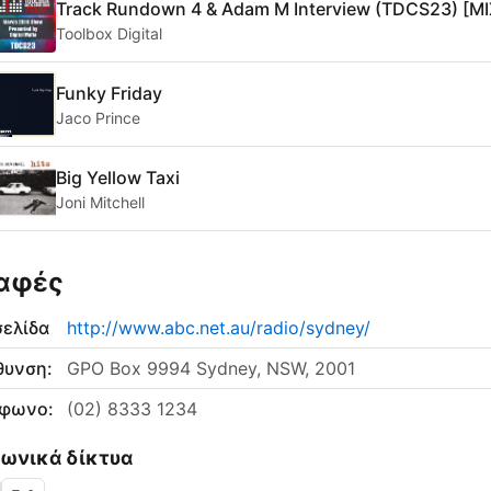
Track Rundown 4 & Adam M Interview (TDCS23) [M
Toolbox Digital
Funky Friday
Jaco Prince
Big Yellow Taxi
Joni Mitchell
αφές
σελίδα
http://www.abc.net.au/radio/sydney/
θυνση:
GPO Box 9994 Sydney, NSW, 2001
έφωνο:
(02) 8333 1234
νωνικά δίκτυα