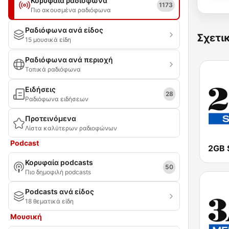
Κορυφαία ραδιόφωνα
1173
Πιο ακουσμένα ραδιόφωνα
Ραδιόφωνα ανά είδος
Σχετι
15 μουσικά είδη
Ραδιόφωνα ανά περιοχή
Τοπικά ραδιόφωνα
Ειδήσεις
28
Ραδιόφωνα ειδήσεων
Προτεινόμενα
Λίστα καλύτερων ραδιοφώνων
Podcast
2GB 
Κορυφαία podcasts
50
Πιο δημοφιλή podcasts
Podcasts ανά είδος
18 θεματικά είδη
Μουσική