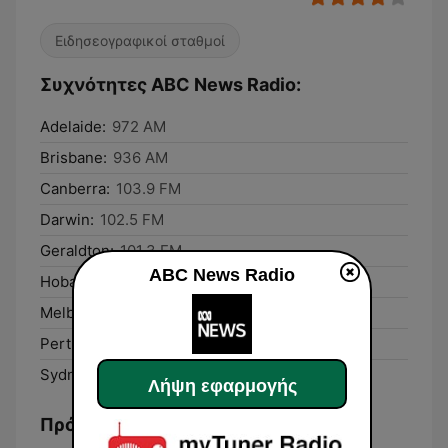
Ειδησεογραφικοί σταθμοί
Συχνότητες ABC News Radio:
Adelaide:
972 AM
Brisbane:
936 AM
Canberra:
103.9 FM
Darwin:
102.5 FM
Geraldton:
101.3 FM
ABC News Radio
Hobart:
747 AM
Melbourne:
1026 AM
Perth:
585 AM
Sydney:
630 AM
Λήψη εφαρμογής
Πρόγραμμα