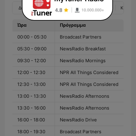
Δευ
Τρί
Τετ
Πέμ
Παρ
Σάβ
Κυρ
Ώρα
Πρόγραμμα
00:00 - 05:30
Broadcast Partners
05:30 - 09:00
NewsRadio Breakfast
09:30 - 12:00
NewsRadio Mornings
12:00 - 12:30
NPR All Things Considered
12:30 - 13:00
NPR All Things Considered
13:00 - 13:30
NewsRadio Afternoons
13:30 - 16:00
NewsRadio Afternoons
16:00 - 18:00
NewsRadio Drive
18:00 - 19:30
Broadcast Partners