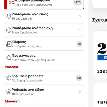
Κορυφαία ραδιόφωνα
1173
Πιο ακουσμένα ραδιόφωνα
Ραδιόφωνα ανά είδος
15 μουσικά είδη
Σχετι
Ραδιόφωνα ανά περιοχή
Τοπικά ραδιόφωνα
Ειδήσεις
28
Ραδιόφωνα ειδήσεων
Προτεινόμενα
Λίστα καλύτερων ραδιοφώνων
Podcast
2GB 
Κορυφαία podcasts
50
Πιο δημοφιλή podcasts
Podcasts ανά είδος
18 θεματικά είδη
Μουσική