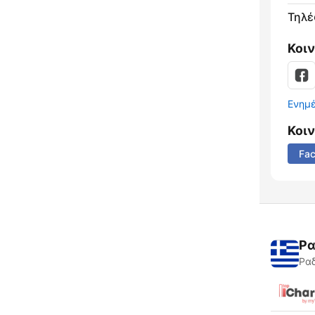
Τηλ
Κοι
Ενημ
Κοι
Fa
Ρα
Ραδ