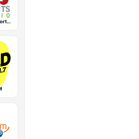
2KY - Sky Sports Radio
M