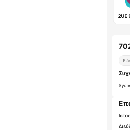
2UE 
70
Ειδ
Συχ
Sydn
Επ
Ιστο
Διεύ