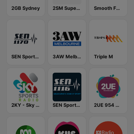
2GB Sydney
2SM Super Radio
Smooth FM 95.3 Sydney
SEN Sports 1170 Sydney
3AW Melbourne
Triple M
2KY - Sky Sports Radio
SEN Sports 1116 AM
2UE 954 AM