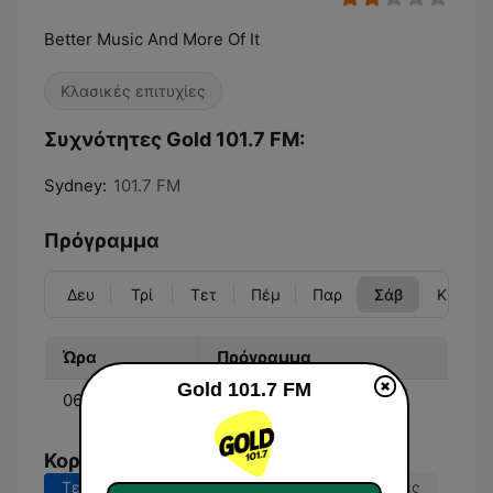
Better Music And More Of It
Κλασικές επιτυχίες
Συχνότητες Gold 101.7 FM:
Sydney:
101.7 FM
Πρόγραμμα
Δευ
Τρί
Τετ
Πέμ
Παρ
Σάβ
Κυρ
Ώρα
Πρόγραμμα
Gold 101.7 FM
06:00 - 09:00
Jonesy & Amanda
Κορυφαία τραγούδια
Τελευταίες 7 ημέρες
Τελευταίες 30 ημέρες