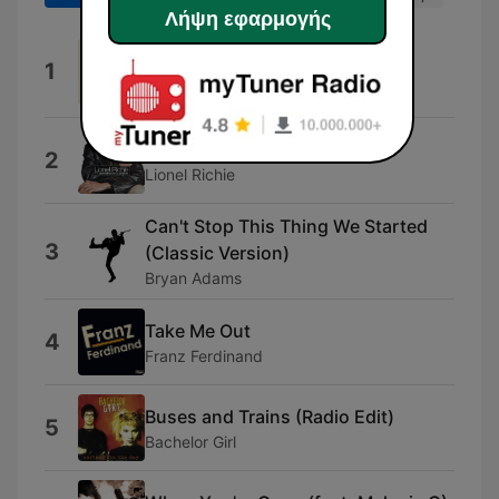
Λήψη εφαρμογής
We Can Change Our World
1
Jason Tarver, Hugo Russo & Thomas
Greenwood
Dancing On the Ceiling
2
Lionel Richie
Can't Stop This Thing We Started
3
(Classic Version)
Bryan Adams
Take Me Out
4
Franz Ferdinand
Buses and Trains (Radio Edit)
5
Bachelor Girl