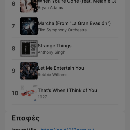
When You're Gone (feat. Melanie C)
6
Bryan Adams
Marcha (From "La Gran Evasión")
7
Film Symphony Orchestra
Strange Things
8
Anthony Singh
Let Me Entertain You
9
Robbie Williams
That's When I Think of You
10
1927
Επαφές