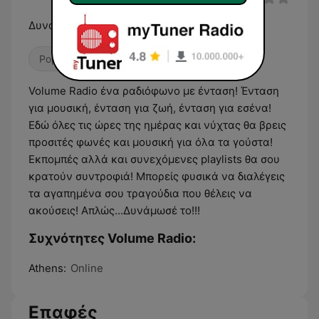
Δυνάμωσέ το...
Pop / Top 40
Volume Radio ένα ραδιόφωνο με ένταση! Ένταση
για μουσική, ένταση για ζωή, ένταση για εσένα!
Εδώ όλες τις ώρες της ημέρας και νύχτας θα βρεις
προσιτές φωνές και μουσική για όλα τα γούστα!
Εκπομπές αλλά και συνεχόμενες playlists θα σου
κρατούν συντροφιά! Μπορείς φυσικά να διαλέγεις
τα αγαπημένα σου τραγούδια που θέλεις να
ακούσεις! Απλώς...Δυνάμωσέ το!!!
Συχνότητες Volume Radio:
Athens:
Online
Επαφές