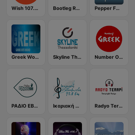
Wish 107.5 FM
Bootleg Radio Greece
Pepper FM Electronica
Greek World Radio
Skyline Thessaloniki
Number One Greek
ΡΑΔΙΟ ΕΒΡΟΣ (Evros)
Ικαριακή Ραδιοφωνία (Ikariaki Radiofonia)
Radyo Terapi