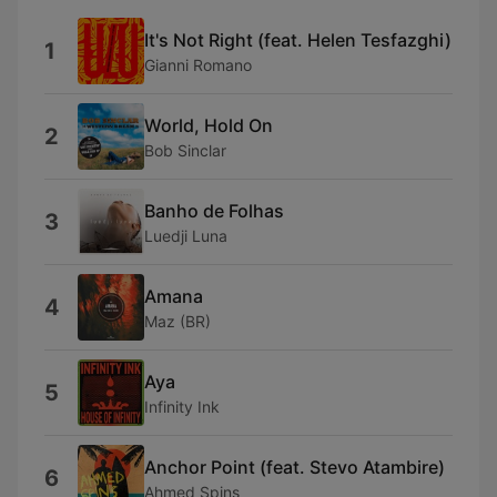
It's Not Right (feat. Helen Tesfazghi)
1
Gianni Romano
World, Hold On
2
Bob Sinclar
Banho de Folhas
3
Luedji Luna
Amana
4
Maz (BR)
Aya
5
Infinity Ink
Anchor Point (feat. Stevo Atambire)
6
Ahmed Spins