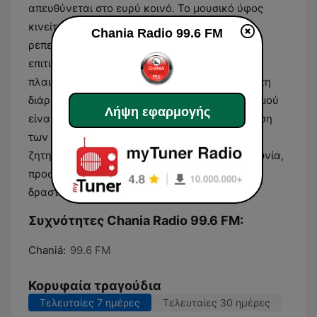
απευθύνεται στο ευρύ κοινό. Το μουσικό ύφος
κινείται κυρίως στο πλαίσιο του ελληνικού
Chania Radio 99.6 FM
ρεπερτορίου, περιλαμβάνοντας σύγχρονες
επιτυχίες αλλά και διαχρονικά κομμάτια που
πλαισιώνουν τη ροή του προγράμματος κατά τη
διάρκεια της ημέρας. Ο χαρακτήρας του σταθμού
Λήψη εφαρμογής
είναι προσανατολισμένος στην άμεση μετάδοση
των τοπικών ειδήσεων και στην ανάδειξη των
ζητημάτων που απασχολούν την τοπική κοινωνία,
προσφέροντας μια ολοκληρωμένη εικόνα της
δραστηριότητας στην περιοχή.
Συχνότητες Chania Radio 99.6 FM:
Chaniá:
99.6 FM
Κορυφαία τραγούδια
Τελευταίες 7 ημέρες
Τελευταίες 30 ημέρες