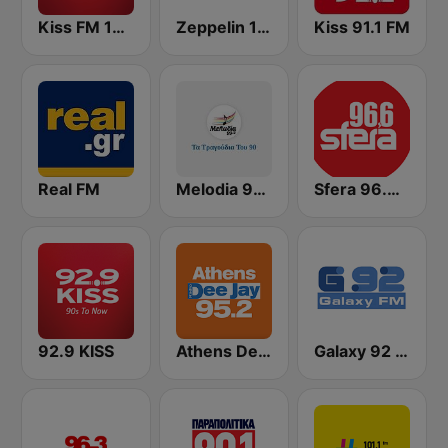
Kiss FM 100.6
Zeppelin 106.7 FM
Kiss 91.1 FM
Real FM
Melodia 90s
Sfera 96.6 FM
92.9 KISS
Athens Deejay FM
Galaxy 92 FM