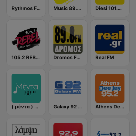
Rythmos FM - Ρυθμος 94.9
Music 89.2 FM
Diesi 101.3 FM
105.2 REBEL
Dromos FM - ΔΡΟΜΟΣ 89.8
Real FM
( μέντα ) Menta 88 FM
Galaxy 92 FM
Athens Deejay FM