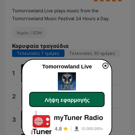
Tomorrowland Live plays music from the
Tomorrowland Music Festival 24 Hours a Day.
Χορός / EDM
Κορυφαία τραγούδια
Τελευταίες 7 ημέρες
Τελευταίες 30 ημέρες
Tomorrowland Live
Armin van Buuren
1
Armin van Buuren
John
2
Λήψη εφαρμογής
Jack Newman & Ben Gerstein
Hardwell
3
Armin van Buuren & Hardwell