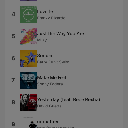
Lowlife
4
Franky Rizardo
Just the Way You Are
5
Milky
Sonder
6
Barry Can't Swim
Make Me Feel
7
Sonny Fodera
Yesterday (feat. Bebe Rexha)
8
David Guetta
ur mother
9
rhys from the sticks