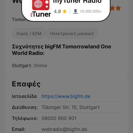
World Radio
Tomorrowland Everyday
Χορός / EDM
Ηλεκτρονική μουσική
Συχνότητες bigFM Tomorrowland One
World Radio:
Stuttgart:
Online
Επαφές
Ιστοσελίδα
https://www.bigfm.de
Διεύθυνση:
Tübinger Str. 15, Stuttgart
Τηλέφωνο:
08000 900 901
Email:
webradio@bigfm.de