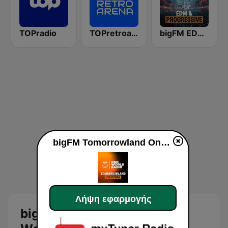
TOPradio
TOPretroarena
bigFM EDM & Progressive
bigFM Tomorrowland One World Radio
Λήψη εφαρμογής
bigFM Tomorrowland One