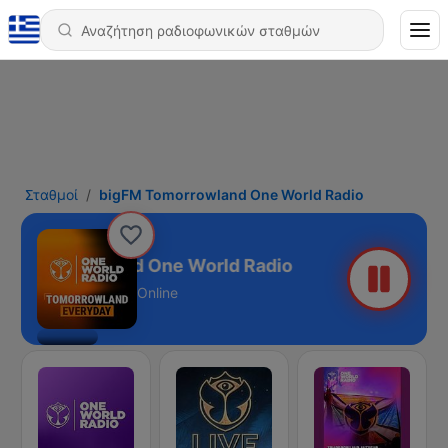
Σταθμοί
bigFM Tomorrowland One World Radio
M Tomorrowland One World Radio
Online