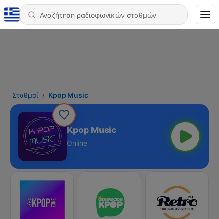
Σταθμοί
Kpop Music
Kpop Music
Online