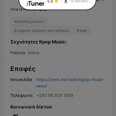
Viva la música Kpop
Κλασική μουσική
Σύγχρονη μουσική για ενήλικες
K-pop
Συχνότητες Kpop Music:
Flatonia:
Online
Επαφές
Ιστοσελίδα
https://zeno.fm/radio/kpop-music-
ueuu/
Τηλέφωνο:
+593 98 935 1009
Κοινωνικά δίκτυα