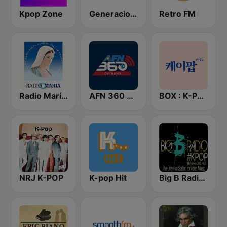
Kpop Zone
Generacion KPOP
Retro FM
Radio María España
AFN 360 Okinawa (Japan Only)
BOX : K-POP 케이팝
NRJ K-POP
K-pop Hit
Big B Radio - KPOP(인터넷 라디오)