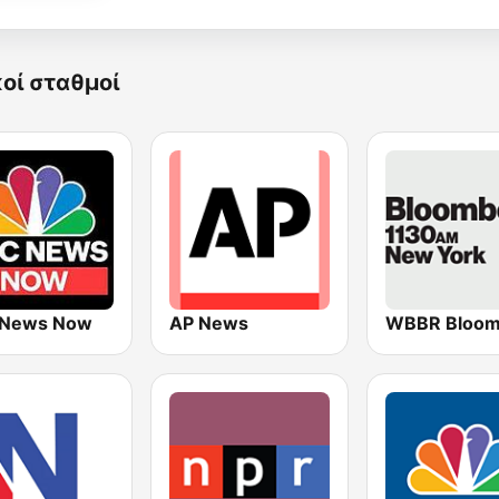
κοί σταθμοί
 News Now
AP News