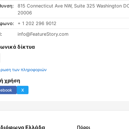
θυνση:
815 Connecticut Ave NW, Suite 325 Washington DC
20006
έφωνο:
+ 1 202 296 9012
:
info@FeatureStory.com
νωνικά δίκτυα
έρωση των πληροφοριών
νή χρήση
cebook
X
διόφωνο Ελλάδα
Πόροι