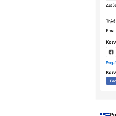
Διεύ
Τηλ
Email
Κοι
Ενημ
Κοι
Fa
Ρα