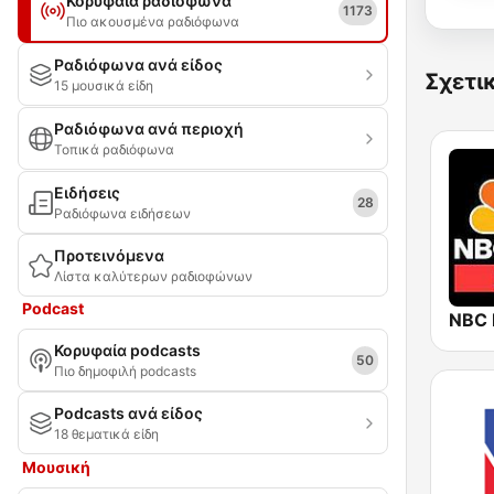
Κορυφαία ραδιόφωνα
1173
Πιο ακουσμένα ραδιόφωνα
Ραδιόφωνα ανά είδος
Σχετι
15 μουσικά είδη
Ραδιόφωνα ανά περιοχή
Τοπικά ραδιόφωνα
Ειδήσεις
28
Ραδιόφωνα ειδήσεων
Προτεινόμενα
Λίστα καλύτερων ραδιοφώνων
Podcast
NBC
Κορυφαία podcasts
50
Πιο δημοφιλή podcasts
Podcasts ανά είδος
18 θεματικά είδη
Μουσική