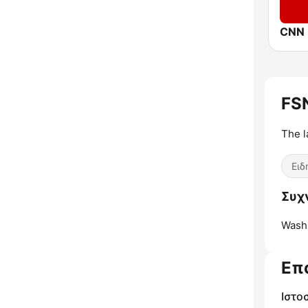
CNN I
FS
The l
Ειδ
Συχ
Washi
Επ
Ιστο