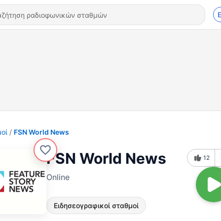
οί
FSN World News
FSN World News
12
Online
Ειδησεογραφικοί σταθμοί