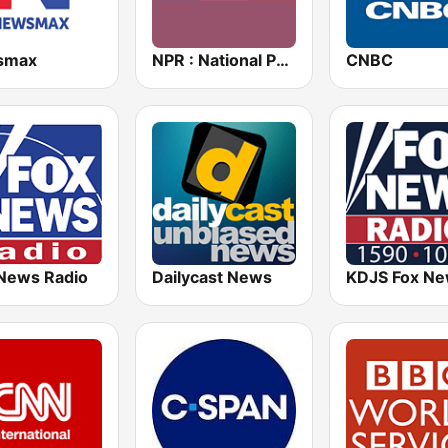
smax
NPR : National Public Radio
CNBC
News Radio
Dailycast News