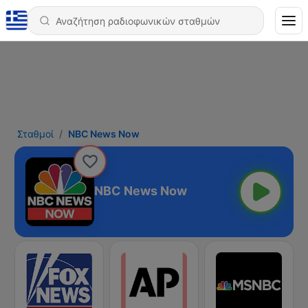
Σταθμοί
NBC News Now
NBC News Now