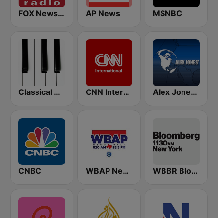
FOX News Radio
AP News
MSNBC
Classical Horizon Radio (International)
CNN International
Alex Jones - Infowars.com
CNBC
WBAP News / Talk 820 AM and 96.7 FM
WBBR Bloomberg 1130