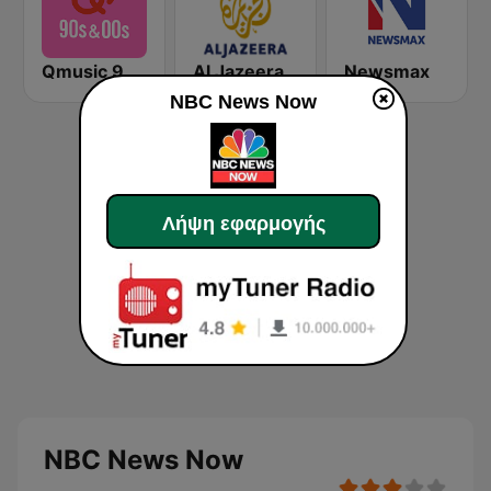
Qmusic 90's & 00's
Al Jazeera English (قناة الجزيرة)
Newsmax
NBC News Now
Λήψη εφαρμογής
NBC News Now