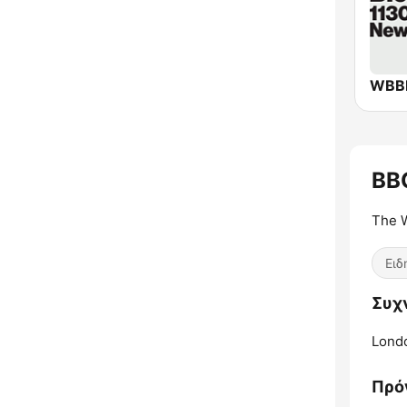
BB
The W
Ειδ
Συχν
Lond
Πρό