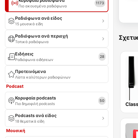
Κορυφαία ραδιόφωνα
1173
Πιο ακουσμένα ραδιόφωνα
Ραδιόφωνα ανά είδος
15 μουσικά είδη
Ραδιόφωνα ανά περιοχή
Σχετι
Τοπικά ραδιόφωνα
Ειδήσεις
28
Ραδιόφωνα ειδήσεων
Προτεινόμενα
Λίστα καλύτερων ραδιοφώνων
Podcast
Κορυφαία podcasts
50
Πιο δημοφιλή podcasts
Podcasts ανά είδος
18 θεματικά είδη
Μουσική