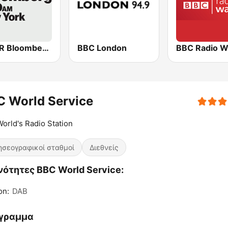
WBBR Bloomberg 1130
BBC London
BBC Radio W
C World Service
orld's Radio Station
ησεογραφικοί σταθμοί
Διεθνείς
ότητες BBC World Service:
on:
DAB
γραμμα