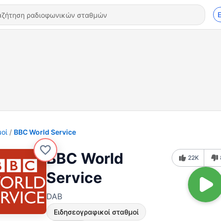
οί
BBC World Service
BBC World
22K
Service
DAB
Ειδησεογραφικοί σταθμοί