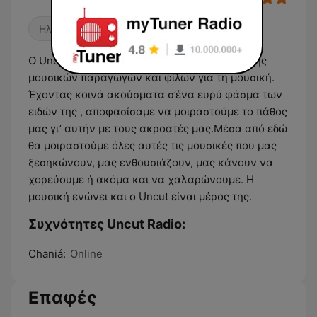
Ηλεκτρονική μουσική
Ο Uncut Radio είναι το αποτέλεσμα της αγάπης
μουσικών παραγωγών και φίλων για τη μουσική.
Έχοντας κοινά ακούσματα σ’ένα ευρύ φάσμα των
ειδών της , αποφασίσαμε να μοιραστούμε το πάθος
μας γι’ αυτήν με τους ακροατές μας.Μέσα από εδώ
θα μοιραστούμε όλες αυτές τις μουσικές που μας
ξεσηκώνουν, μας ενθουσιάζουν, μας κάνουν να
χορεύουμε ή ακόμα και να χαλαρώνουμε. Η
μουσική ενώνει και ο Uncut είναι μέρος της.
Συχνότητες Uncut Radio:
Chaniá:
Online
Επαφές