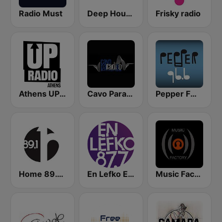
Radio Must
Deep House Lounge
Frisky radio
Athens UP Radio
Cavo Paradiso Radio
Pepper FM Electronica
Home 89.1 FM
En Lefko Electronica
Music Factory Radio