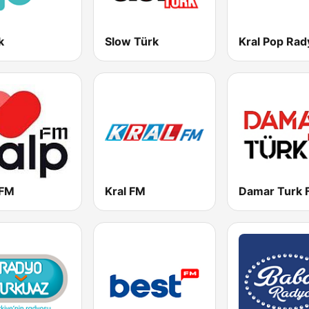
k
Slow Türk
Kral Pop Rad
 FM
Kral FM
Damar Turk 