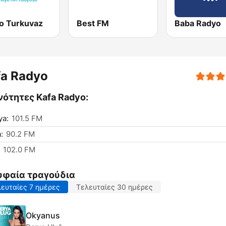
o Turkuvaz
Best FM
Baba Radyo
fa Radyo
ότητες Kafa Radyo:
ya:
101.5 FM
:
90.2 FM
102.0 FM
υφαία τραγούδια
ευταίες 7 ημέρες
Τελευταίες 30 ημέρες
Okyanus