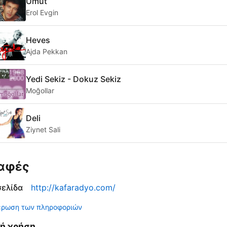
Umut
Erol Evgin
Heves
Ajda Pekkan
Yedi Sekiz - Dokuz Sekiz
Moğollar
Deli
Ziynet Sali
αφές
σελίδα
http://kafaradyo.com/
έρωση των πληροφοριών
νή χρήση