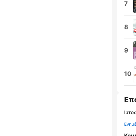
7
8
9
10
Επ
Ιστο
Ενημ
Κοι