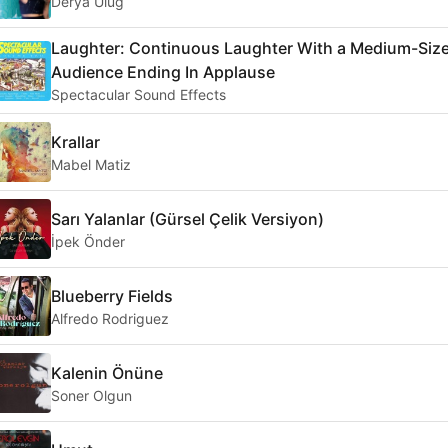
Derya Uluğ
Laughter: Continuous Laughter With a Medium-Siz
Audience Ending In Applause
Spectacular Sound Effects
Krallar
Mabel Matiz
Sarı Yalanlar (Gürsel Çelik Versiyon)
İpek Önder
Blueberry Fields
Alfredo Rodriguez
Kalenin Önüne
Soner Olgun