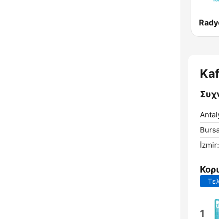
Rady
Ka
Συχν
Antal
Bursa
İzmir:
Κορ
Τελ
1