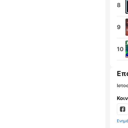
8
9
10
Επ
Ιστο
Κοι
Ενημ