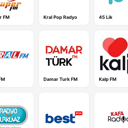
r FM
Kral Pop Radyo
45 Lik
 FM
Damar Turk FM
Kalp FM