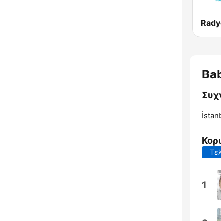
Rady
Ba
Συχ
İstan
Κορ
Τελ
1