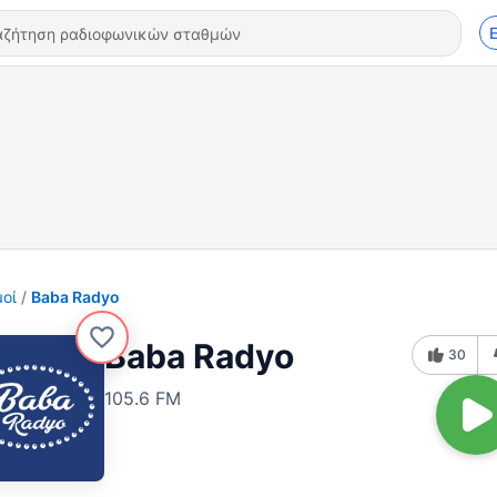
οί
Baba Radyo
Baba Radyo
30
105.6 FM