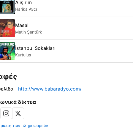
Alışırım
Harika Avcı
Masal
Metin Şentürk
İstanbul Sokakları
Kurtuluş
αφές
σελίδα
http://www.babaradyo.com/
νωνικά δίκτυα
έρωση των πληροφοριών