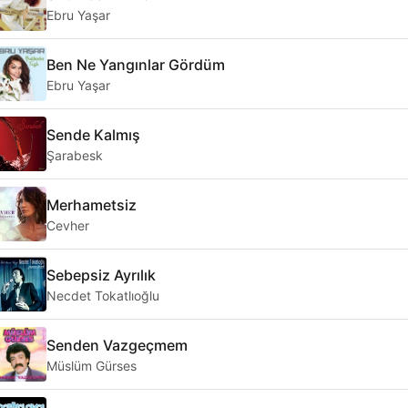
Ebru Yaşar
Ben Ne Yangınlar Gördüm
Ebru Yaşar
Sende Kalmış
Şarabesk
Merhametsiz
Cevher
Sebepsiz Ayrılık
Necdet Tokatlıoğlu
Senden Vazgeçmem
Müslüm Gürses