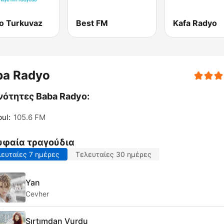
o Turkuvaz
Best FM
Kafa Radyo
ba Radyo
νότητες Baba Radyo:
bul:
105.6 FM
υφαία τραγούδια
ευταίες 7 ημέρες
Τελευταίες 30 ημέρες
Yan
Cevher
Sırtımdan Vurdu