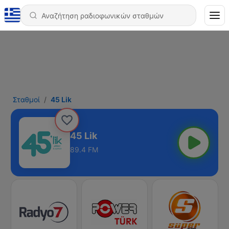
Σταθμοί
45 Lik
45 Lik
89.4 FM