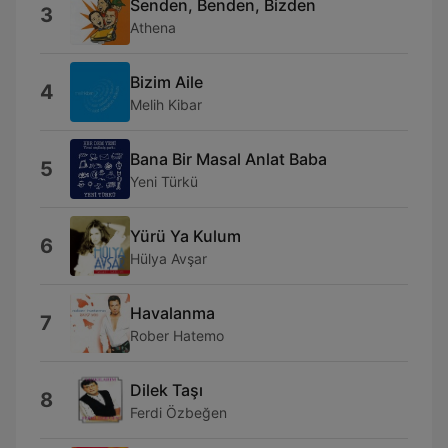
Senden, Benden, Bizden
3
Athena
Bizim Aile
4
Melih Kibar
Bana Bir Masal Anlat Baba
5
Yeni Türkü
Yürü Ya Kulum
6
Hülya Avşar
Havalanma
7
Rober Hatemo
Dilek Taşı
8
Ferdi Özbeğen