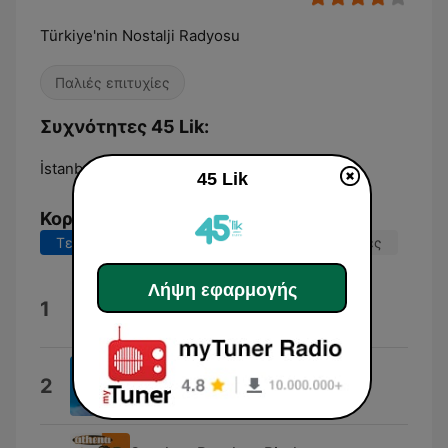
Türkiye'nin Nostalji Radyosu
Παλιές επιτυχίες
Συχνότητες 45 Lik:
İstanbul:
89.4 FM
45 Lik
Κορυφαία τραγούδια
Τελευταίες 7 ημέρες
Τελευταίες 30 ημέρες
Λήψη εφαρμογής
Aşk Eski Bir Yalan
1
Hurşid Yenigün
Anlıyorsun Değil Mi
2
Barış Manço