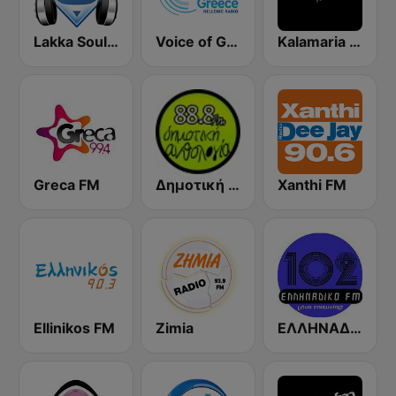
Lakka Souli Radio
Voice of Greece - Η Φωνή Της Ελλάδας
Kalamaria FM
Greca FM
Δημοτική Ανθολογία 88.8 (Dimotiki Anthologia)
Xanthi FM
Ellinikos FM
Zimia
ΕΛΛΗΝΑΔΙΚΟ FM (Ellinadiko FM)