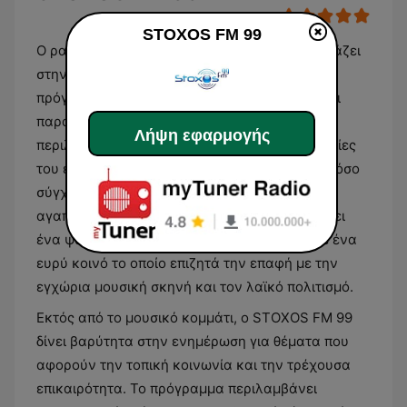
STOXOS FM 99
Ο ραδιοφωνικός σταθμός STOXOS FM 99 εστιάζει
στην προβολή της ελληνικής μουσικής, με το
πρόγραμμά του να κυριαρχείται από λαϊκά και
παραδοσιακά ακούσματα. Η ροή του σταθμού
Λήψη εφαρμογής
περιλαμβάνει μια επιλογή από γνωστές επιτυχίες
του ελληνικού πενταγράμμου, καλύπτοντας τόσο
σύγχρονες παραγωγές όσο και παλαιότερα
αγαπημένα τραγούδια. Ο σταθμός διαμορφώνει
ένα ψυχαγωγικό προφίλ που απευθύνεται σε ένα
ευρύ κοινό το οποίο επιζητά την επαφή με την
εγχώρια μουσική σκηνή και τον λαϊκό πολιτισμό.
Εκτός από το μουσικό κομμάτι, ο STOXOS FM 99
δίνει βαρύτητα στην ενημέρωση για θέματα που
αφορούν την τοπική κοινωνία και την τρέχουσα
επικαιρότητα. Το πρόγραμμα περιλαμβάνει