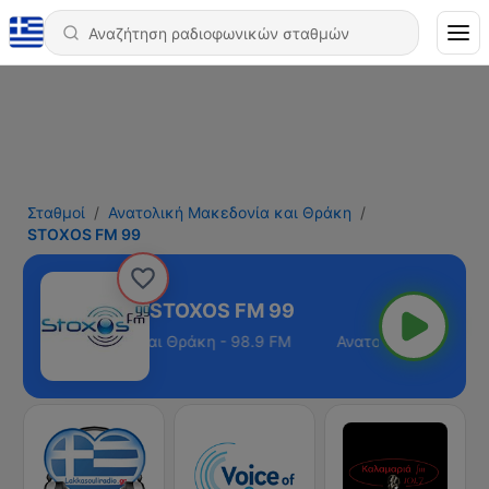
Σταθμοί
Ανατολική Μακεδονία και Θράκη
STOXOS FM 99
STOXOS FM 99
ολική Μακεδονία και Θράκη - 98.9 FM