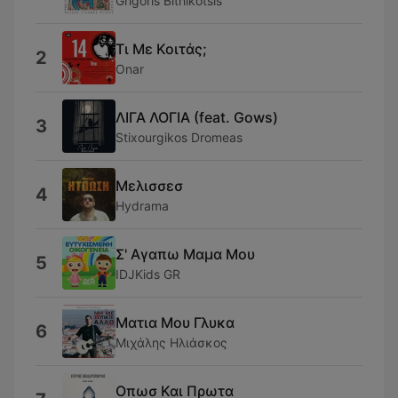
Grigóris Bithikótsis
Τι Με Κοιτάς;
2
Onar
ΛΙΓΑ ΛΟΓΙΑ (feat. Gows)
3
Stixourgikos Dromeas
Μελισσεσ
4
Hydrama
Σ' Αγαπω Μαμα Μου
5
IDJKids GR
Ματια Μου Γλυκα
6
Μιχάλης Ηλιάσκος
Οπωσ Και Πρωτα