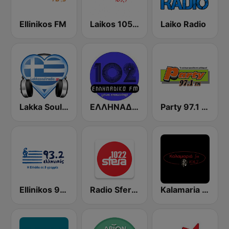
Ellinikos FM
Laikos 105.7 FM (Λαϊκός fm)
Laiko Radio
Lakka Souli Radio
ΕΛΛΗΝΑΔΙΚΟ FM (Ellinadiko FM)
Party 97.1 FM
Ellinikos 93.2 FM
Radio Sfera 102.2 FM
Kalamaria FM