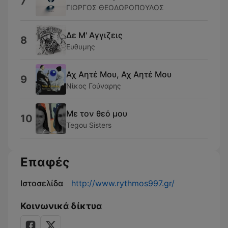
7
ΓΙΩΡΓΟΣ ΘΕΟΔΩΡΟΠΟΥΛΟΣ
Δε Μ' Αγγιζεις
8
Ευθυμης
Αχ Αητέ Μου, Αχ Αητέ Μου
9
Νίκος Γούναρης
Με τον θεό μου
10
Tegou Sisters
Επαφές
Ιστοσελίδα
http://www.rythmos997.gr/
Κοινωνικά δίκτυα