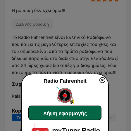
Η μουσική δεν έχει όρια!!!
Διεθνής μουσική
Το Radio Fahrenheit είναι Ελληνικό Ραδιόφωνο
που παίζει τις μεγαλύτερες επιτυχίες του χθές και
του σήμερα.Είναι από τα πρώτα ραδιόφωνα που
δήλωσε παρουσία στο διαδίκτυο στην Ελλάδα.Μαζί
σας 24 ώρες χωρίς διακοπές για διαφημίσεις. Εδω
παίζουμε τα πάντα γιατί η μουσική δεν έχει όρια!!!
Radio Fahrenheit
Συχνότητες Radio Fahrenheit:
Kalamáta:
Online
Κορυφαία τραγούδια
Λήψη εφαρμογής
Τελευταίες 7 ημέρες
Τελευταίες 30 ημέρες