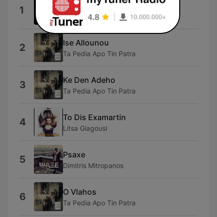
Medley Notis Sfakianakis
1
Notis Sfakianakis
Ise Allounou
2
Ta Pedia Apo Tin Patra
Ke Den Adeho
3
Ta Pedia Apo Tin Patra
To Dis Examartin
4
Litsa Giagousi
Psaxe
5
Dimitris Mitropanos
O Vlahos
6
Ta Pedia Apo Tin Patra