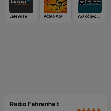
Lelevose
Ράδιο Λαική Νυχτα
Λαϊκόφωνο Λαμίας
Radio Fahrenheit