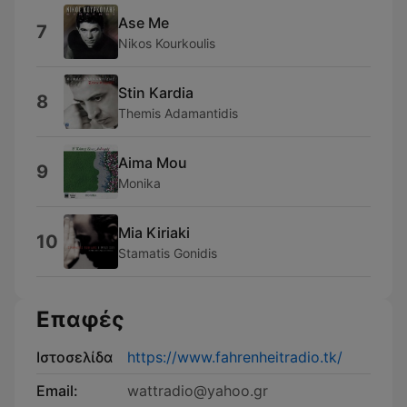
Ase Me
7
Nikos Kourkoulis
Stin Kardia
8
Themis Adamantidis
Aima Mou
9
Monika
Mia Kiriaki
10
Stamatis Gonidis
Επαφές
Ιστοσελίδα
https://www.fahrenheitradio.tk/
Email:
wattradio@yahoo.gr