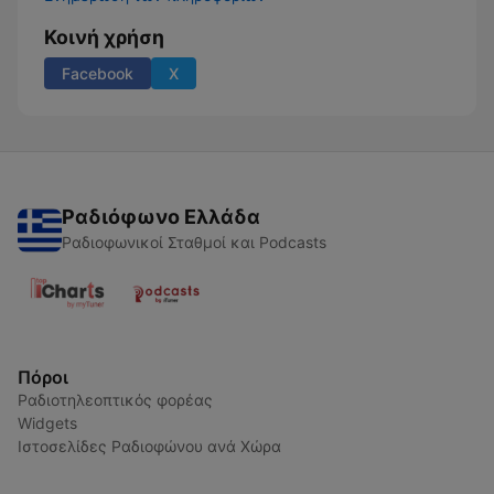
Κοινή χρήση
Facebook
X
Ραδιόφωνο Ελλάδα
Ραδιοφωνικοί Σταθμοί και Podcasts
Πόροι
Ραδιοτηλεοπτικός φορέας
Widgets
Ιστοσελίδες Ραδιοφώνου ανά Χώρα