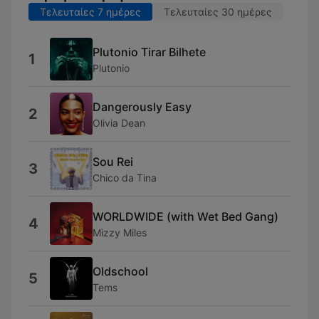
Τελευταίες 7 ημέρες
Τελευταίες 30 ημέρες
Plutonio Tirar Bilhete
1
Plutonio
Dangerously Easy
2
Olivia Dean
Sou Rei
3
Chico da Tina
WORLDWIDE (with Wet Bed Gang)
4
Mizzy Miles
Oldschool
5
Tems