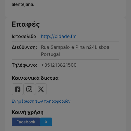
alentejana.
Επαφές
Ιστοσελίδα
http://cidade.fm
Διεύθυνση:
Rua Sampaio e Pina n24Lisboa,
Portugal
Τηλέφωνο:
+351213821500
Κοινωνικά δίκτυα
Ενημέρωση των πληροφοριών
Κοινή χρήση
Facebook
X