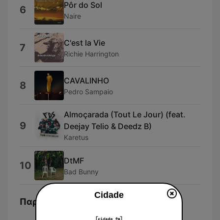
Pôr do Sol
6
Naire
C'est la Vie
7
Richie Harrington
CAVALINHO
8
Pedro Sampaio
Almoçarada (Tout Le Jour) (feat.
9
Deejay Telio & Deedz B)
Karetus
DtMF
10
Bad Bunny
Cidade
Παρουσιαστές