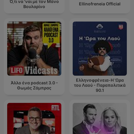
Ό,τι να 'ναι με τον Μάνο
Ellinofreneia Official
Βουλαρίνο
Ελληνοφρένεια-Η 'Ωρα
Άλλο ένα podcast 3.0 -
του Λαού - Παραπολιτικά
Θωμάς Ζάμπρας
90.1