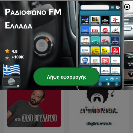
-
395
«Lasst die Leute doch arbeiten!» mit Lisa Catena
19 Ιούν 2026
Εμφάνιση περισσότερων επεισοδίων
Δείτε όλα
Περισσότερα podcasts Κωμωδία
Λήψη εφαρμογής