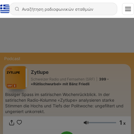
Podcast
Zytlupe
Schweizer Radio und Fernsehen (SRF)
|
399 -
«Rütlischwurbel» mit Bänz Friedli
Bissiger Spass im satirischen Wochenrückblick. In der
satirischen Radio-Kolumne «Zytlupe» analysieren starke
Stimmen die Hochs und Tiefs der Politwoche: ungefiltert und
ungeniert unkorrekt.
1
x
Ένταση