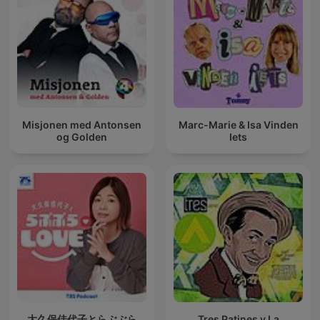
Misjonen med Antonsen
Marc-Marie & Isa Vinden
og Golden
Iets
大久保佳代子とらぶぶら
Tres Patines y La