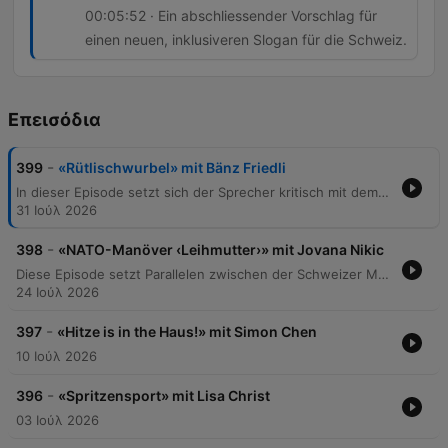
00:05:52 · Ein abschliessender Vorschlag für
einen neuen, inklusiveren Slogan für die Schweiz.
Επεισόδια
-
399
«Rütlischwurbel» mit Bänz Friedli
In dieser Episode setzt sich der Sprecher kritisch mit dem Schweizer Nationalverständnis und den Mythen der Identität auseinander. Anhand von Beispielen wie dem Besuch von Bundesrat Parmelin in den USA, der Verwendung von Slogans wie „Switzerland great since 1291“ und der Rolle von McDonald's als Sponsor des Eidgenössischen Schwing- und Älplerfestes wird hinterfragt, ob die Schweiz ein geografisches Land oder eine rein ideelle „Willensnation“ ist. Der Beitrag reflektiert über den Zusammenhalt in einer multikulturellen Gesellschaft und problematisiert die Nutzung historischer Erzählungen zur Legitimierung von Nationalismus.
31 Ιούλ 2026
-
398
«NATO-Manöver ‹Leihmutter›» mit Jovana Nikic
Diese Episode setzt Parallelen zwischen der Schweizer Munitionspolitik und den gesellschaftlichen Debatten um Leihmutterschaft sowie die sinkende Geburtenrate in der Schweiz. Der Sprecher kritisiert eine vermeintliche Doppelmoral, bei der Verbote im Inland durch Umgehung über die Landesgrenzen hinweg faktisch akzeptiert werden, ähnlich wie bei der Weiterleitung von Munition über NATO-Partner. Zudem wird die finanzielle Belastung durch Kita-Kosten und steigende Krankenkassenprämien thematisiert, welche die Familienplanung in der Schweiz massiv erschweren. Die Analyse stellt die These auf, dass das Schweizer Staatssystem die Familiengründung zu einem Luxusgut degradiert hat und fordert politische Reformen zur Entlastung von Familien.
24 Ιούλ 2026
-
397
«Hitze is in the Haus!» mit Simon Chen
10 Ιούλ 2026
-
396
«Spritzensport» mit Lisa Christ
03 Ιούλ 2026