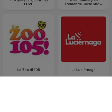
LOVE
Tremenda Corte Show
Lo Zoo di 105
La Luciérnaga