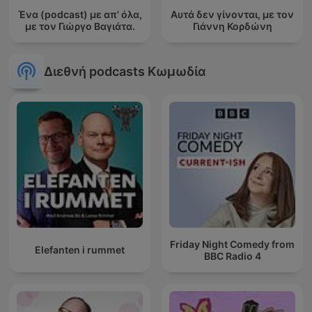
Ένα (podcast) με απ' όλα,
Αυτά δεν γίνονται, με τον
με τον Γιώργο Βαγιάτα.
Γιάννη Κορδώνη
Διεθνή podcasts Κωμωδία
Friday Night Comedy from
Elefanten i rummet
BBC Radio 4