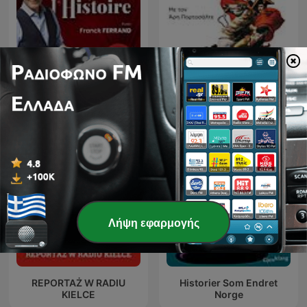
Les grands dossiers de
l'Histoire par Franck
Ναπολέων Βοναπάρτης
Ferrand
Λήψη εφαρμογής
REPORTAŻ W RADIU
Historier Som Endret
KIELCE
Norge