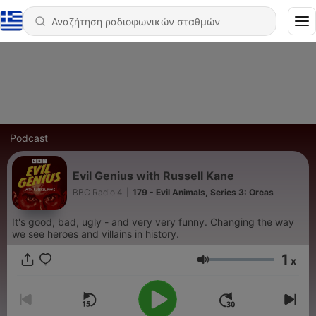
Podcast
Evil Genius with Russell Kane
BBC Radio 4
|
179 - Evil Animals, Series 3: Orcas
It's good, bad, ugly - and very very funny. Changing the way
we see heroes and villains in history.
1
x
Ένταση