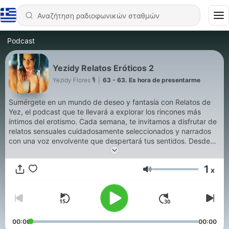
Podcast
Yezidy Relatos Eróticos 2
Yezidy Flores 🎙
|
63 - 63. Es hora de presentarme
Sumérgete en un mundo de deseo y fantasía con Relatos de
Yez, el podcast que te llevará a explorar los rincones más
íntimos del erotismo. Cada semana, te invitamos a disfrutar de
relatos sensuales cuidadosamente seleccionados y narrados
con una voz envolvente que despertará tus sentidos. Desde
encuentros furtivos y apasionados hasta historias de amor
profundo y conexiones inquebrantables, nuestros relatos
1
x
capturan la esencia del placer en todas sus formas. Perfecto
Ένταση
para aquellos que buscan escapar de la rutina y sumergirse en
un oasis de placer auditivo.
00:00
00:00