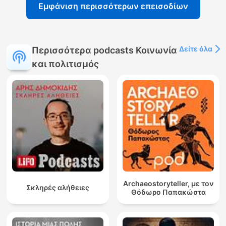
Εμφάνιση περισσότερων επεισοδίων
Δείτε όλα
Περισσότερα podcasts Κοινωνία
και πολιτισμός
Archaeostoryteller, με τον
Σκληρές αλήθειες
Θόδωρο Παπακώστα