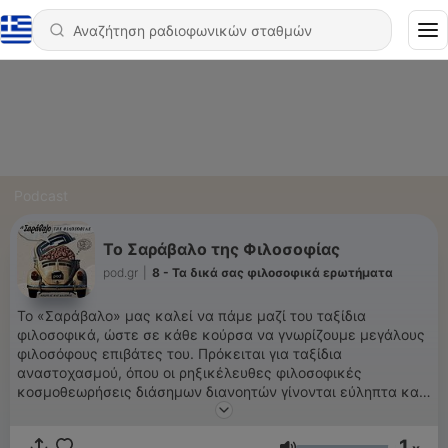
Podcast
Το Σαράβαλο της Φιλοσοφίας
pod.gr
|
8 - Τα δικά σας φιλοσοφικά ερωτήματα
Το «Σαράβαλο» μας καλεί να πάμε μαζί του ταξίδια
φιλοσοφικά, ώστε σε κάθε κούρσα να γνωρίζουμε μεγάλους
φιλοσόφους επιβάτες του. Πρόκειται για ταξίδια
αναστοχασμού, όπου οι ρηξικέλευθες φιλοσοφικές
κοσμοθεωρήσεις διάσημων διανοητών γίνονται εύληπτα και
φυσικά κτήμα μας, εφόδιο και όπλο στην προσπάθειά μας να
κατανοήσουμε και να προσαρμοστούμε στην τόσο ταραχώδη
1