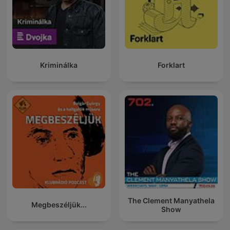
Kriminálka
Forklart
The Clement Manyathela
Megbeszéljük...
Show