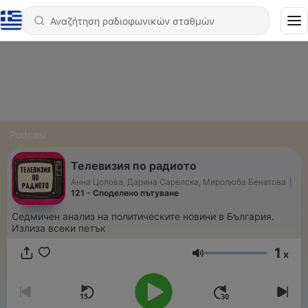
Podcast
Телевизия по радиото
Анна Цолова, Дарина Сарелска, Миролюба Бенатова
|
121 - Споделено пътуване
Седмичен анализ на политическите новини в България.
Излиза всеки петък
1
x
Ένταση