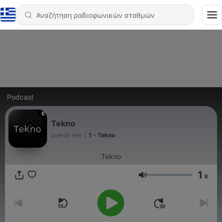
Podcast
Tekno
puente iker
|
1 - Tekno
Tekno
1
x
Ένταση