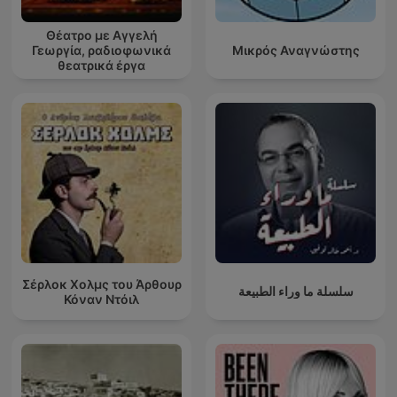
Θέατρο με Αγγελή
Γεωργία, ραδιοφωνικά
Μικρός Αναγνώστης
θεατρικά έργα
Σέρλοκ Χολμς του Άρθουρ
سلسلة ما وراء الطبيعة
Κόναν Ντόιλ