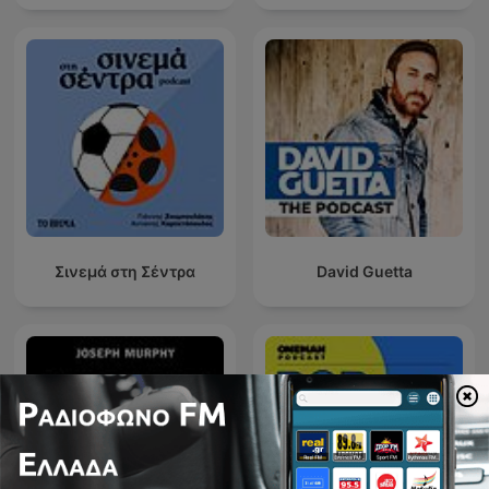
Σινεμά στη Σέντρα
David Guetta