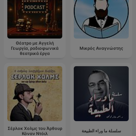
Θέατρο με Αγγελή
Γεωργία, ραδιοφωνικά
Μικρός Αναγνώστης
θεατρικά έργα
Σέρλοκ Χολμς του Άρθουρ
سلسلة ما وراء الطبيعة
Κόναν Ντόιλ