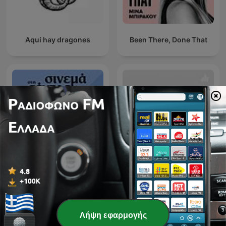
Aquí hay dragones
Been There, Done That
Εθνικό Θέατρο - Κύκλος
Σινεμά στη Σέντρα
συζητήσεων
Λήψη εφαρμογής