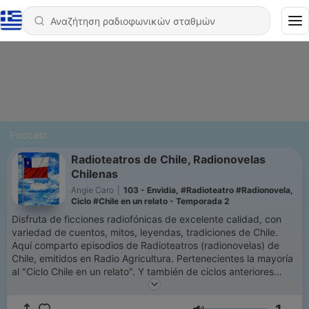
Podcast
Radioteatros de Chile, Radionovelas
Chilenas
Angie Caro
|
103 - Envidia, #Radioteatro #Radionovela,
Ciclo #Chile en un relato - Temporada 2
Disfruta de ficciones radiofónicas de excelente calidad, con
variedad de cuentos, mitos, leyendas, tradiciones de Chile.
Aquí comparto episodios de Radioteatros (radionovelas) de
Chile, emitidos en Radio Agricultura. Pertenecientes la mayoría
al "Ciclo Chile en un relato". Y también de ciclos anteriores
como: "Cuentos de misterio", "Historias fantásticas".